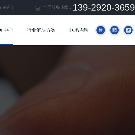
139-2920-3659
等！
全国服务热线：
金器

闻中心
行业解决方案
联系均钛


