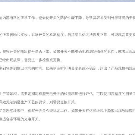
响内部电路的正常工作，也会使开关的防护性能下降，导致其容易受到外界环境的干
的正常传输和接收，影响开关的检测精度，若清洁后仍无法恢复正常，可能就需要更
，观察开关的输出信号是否正常。如果开关不能准确地检测到物体的遮挡，或者出现
已经出现故障，需要进一步检查或更换。
测到物体到输出信号的时间。如果响应时间明显变长或不稳定，超出了产品规格书规
生产等领域，需要定期对槽型光电开关的检测精度进行评估。可以使用高精度的测量
导致无法满足生产工艺的要求，则需要更换开关。
尘等恶劣环境中，观察开关是否能稳定工作。如果开关在这些环境下频繁出现故障或
换适合该环境的光电开关。