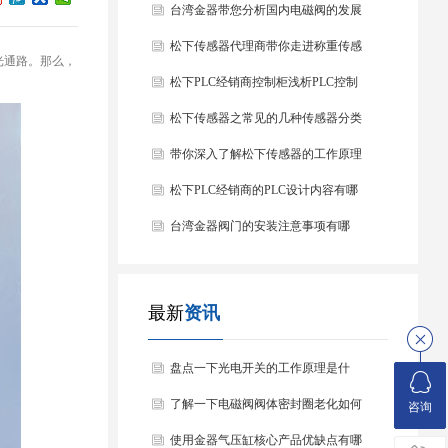
台湾金器带您分析国内电磁阀的发展
情况
松下传感器代理商带你走进称重传感
光通路。那么，
器
松下PLC经销商控制柜浅析PLC控制
器的基本结构
松下传感器之常见的几种传感器分类
以及他们的特点
带你深入了解松下传感器的工作原理
以及分类
松下PLC经销商的PLC设计内容有哪
些？
台湾金器阀门的安装注意事项有哪
些？
最新
资讯
盘点一下光电开关的工作原理是什
么？
了解一下电磁阀阀体密封圈老化如何
咨询
处理？
使用金器气压缸核心产品优缺点有哪