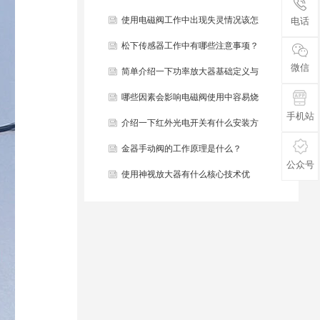
些？
使用电磁阀工作中出现失灵情况该怎
电话
么办？
松下传感器工作中有哪些注意事项？
微信
简单介绍一下功率放大器基础定义与
结构组成？
哪些因素会影响电磁阀使用中容易烧
手机站
毁？
介绍一下红外光电开关有什么安装方
法？
金器手动阀的工作原理是什么？
公众号
使用神视放大器有什么核心技术优
势？