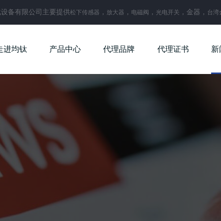
化设备有限公司主要提供
，
，
，
，金器，
松下传感器
放大器
电磁阀
光电开关
台湾
走进均钛
产品中心
代理品牌
代理证书
新