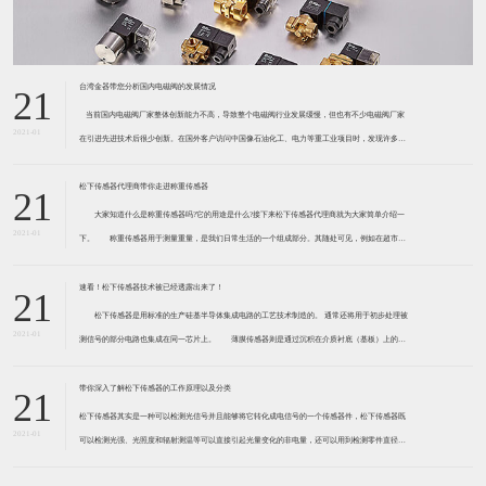
台湾金器带您分析国内电磁阀的发展情况
21
​ 当前国内电磁阀厂家整体创新能力不高，导致整个电磁阀行业发展缓慢，但也有不少电磁阀厂家
2021-01
在引进先进技术后很少创新。在国外客户访问中国像石油化工、电力等重工业项目时，发现许多项
目的电磁阀产品仅仅是在别人设计原型的基础上做出改变。 目前我国电磁阀行业设计
松下传感器代理商带你走进称重传感器
21
大家知道什么是称重传感器吗?它的用途是什么?接下来松下传感器代理商就为大家简单介绍一
2021-01
下。 称重传感器用于测量重量，是我们日常生活的一个组成部分。其随处可见，例如在超市柜
台或是高速公路上。当然，您通常不能立即识别，因为它们隐藏在仪器中。 称重传感器 通常由
带有应变片的弹性体组成。弹性体通常由钢
速看！松下传感器技术被已经透露出来了！
21
松下传感器是用标准的生产硅基半导体集成电路的工艺技术制造的。 通常还将用于初步处理被
2021-01
测信号的部分电路也集成在同一芯片上。 薄膜传感器则是通过沉积在介质衬底（基板）上的，
相应敏感材料的薄膜形成的。使用混合工艺时，同样可将部分电路制造在此基板上。 厚膜传感
器是利用相应材料的浆料，涂覆在陶瓷基片上
带你深入了解松下传感器的工作原理以及分类
21
松下传感器其实是一种可以检测光信号并且能够将它转化成电信号的一个传感器件，松下传感器既
2021-01
可以检测光强、光照度和辐射测温等可以直接引起光量变化的非电量，还可以用到检测零件直径、
表面粗糙度、应变、位移等。松下传感器它的性能高、响应速度快、非接触等特点，所以在工业自