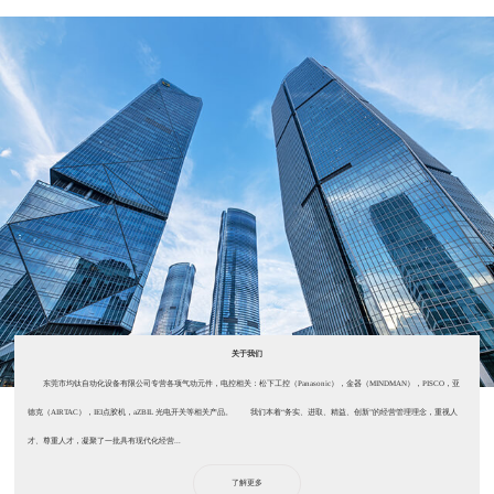
关于我们
东莞市均钛自动化设备有限公司专营各项气动元件，电控相关：松下工控（Panasonic），金器（MINDMAN），PISCO，亚
德克（AIRTAC），IEI点胶机，aZBIL 光电开关等相关产品。 我们本着“务实、进取、精益、创新”的经营管理理念，重视人
才、尊重人才，凝聚了一批具有现代化经营...
了解更多