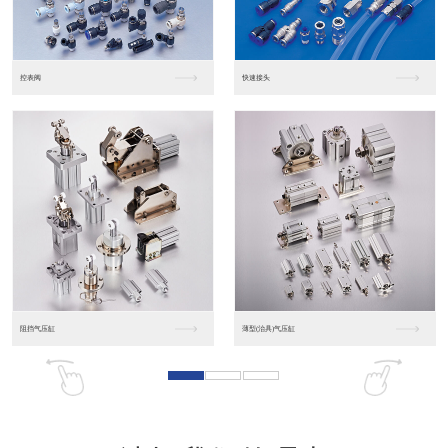
东莞松下PLC
松下人机界面GT07
松下人机界面DP10...
数字光钎传感器FX-...