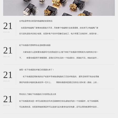
台湾金器带您分析国内电磁阀的发展情况
21
​ 当前国内电磁阀厂家整体创新能力不高，导致整个电磁阀行业发展缓慢，但也有不少电磁阀厂家
2021-01
在引进先进技术后很少创新。在国外客户访问中国像石油化工、电力等重工业项目时，发现许多项
目的电磁阀产品仅仅是在别人设计原型的基础上做出改变。 目前我国电磁阀行业设计
松下传感器代理商带你走进称重传感器
21
大家知道什么是称重传感器吗?它的用途是什么?接下来松下传感器代理商就为大家简单介绍一
2021-01
下。 称重传感器用于测量重量，是我们日常生活的一个组成部分。其随处可见，例如在超市柜
台或是高速公路上。当然，您通常不能立即识别，因为它们隐藏在仪器中。 称重传感器 通常由
带有应变片的弹性体组成。弹性体通常由钢
速看！松下传感器技术被已经透露出来了！
21
松下传感器是用标准的生产硅基半导体集成电路的工艺技术制造的。 通常还将用于初步处理被
2021-01
测信号的部分电路也集成在同一芯片上。 薄膜传感器则是通过沉积在介质衬底（基板）上的，
相应敏感材料的薄膜形成的。使用混合工艺时，同样可将部分电路制造在此基板上。 厚膜传感
器是利用相应材料的浆料，涂覆在陶瓷基片上
带你深入了解松下传感器的工作原理以及分类
21
松下传感器其实是一种可以检测光信号并且能够将它转化成电信号的一个传感器件，松下传感器既
2021-01
可以检测光强、光照度和辐射测温等可以直接引起光量变化的非电量，还可以用到检测零件直径、
表面粗糙度、应变、位移等。松下传感器它的性能高、响应速度快、非接触等特点，所以在工业自