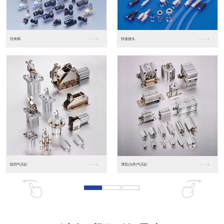
东莞松下PLC
松下人机界面GT07
松下人机界面DP10...
数字光钎传感器FX-...