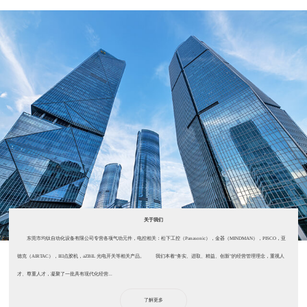
关于我们
东莞市均钛自动化设备有限公司专营各项气动元件，电控相关：松下工控（Panasonic），金器（MINDMAN），PISCO，亚
德克（AIRTAC），IEI点胶机，aZBIL 光电开关等相关产品。 我们本着“务实、进取、精益、创新”的经营管理理念，重视人
才、尊重人才，凝聚了一批具有现代化经营...
了解更多