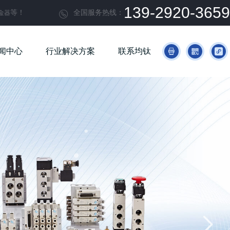
139-2920-3659
等！
全国服务热线：
金器

闻中心
行业解决方案
联系均钛


