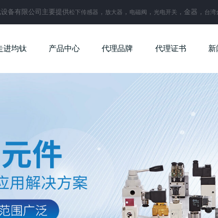
化设备有限公司主要提供
，
，
，
，金器，
松下传感器
放大器
电磁阀
光电开关
台湾
走进均钛
产品中心
代理品牌
代理证书
新