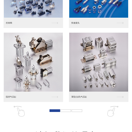
东莞松下PLC
松下人机界面GT07
松下人机界面DP10...
数字光钎传感器FX-...