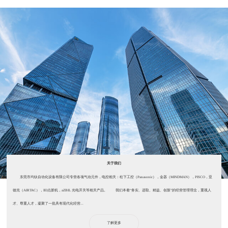
关于我们
东莞市均钛自动化设备有限公司专营各项气动元件，电控相关：松下工控（Panasonic），金器（MINDMAN），PISCO，亚
德克（AIRTAC），IEI点胶机，aZBIL 光电开关等相关产品。 我们本着“务实、进取、精益、创新”的经营管理理念，重视人
才、尊重人才，凝聚了一批具有现代化经营...
了解更多