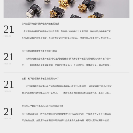
台湾金器带您分析国内电磁阀的发展情况
21
​ 当前国内电磁阀厂家整体创新能力不高，导致整个电磁阀行业发展缓慢，但也有不少电磁阀厂家
2021-01
在引进先进技术后很少创新。在国外客户访问中国像石油化工、电力等重工业项目时，发现许多项
目的电磁阀产品仅仅是在别人设计原型的基础上做出改变。 目前我国电磁阀行业设计
松下传感器代理商带你走进称重传感器
21
大家知道什么是称重传感器吗?它的用途是什么?接下来松下传感器代理商就为大家简单介绍一
2021-01
下。 称重传感器用于测量重量，是我们日常生活的一个组成部分。其随处可见，例如在超市柜
台或是高速公路上。当然，您通常不能立即识别，因为它们隐藏在仪器中。 称重传感器 通常由
带有应变片的弹性体组成。弹性体通常由钢
速看！松下传感器技术被已经透露出来了！
21
松下传感器是用标准的生产硅基半导体集成电路的工艺技术制造的。 通常还将用于初步处理被
2021-01
测信号的部分电路也集成在同一芯片上。 薄膜传感器则是通过沉积在介质衬底（基板）上的，
相应敏感材料的薄膜形成的。使用混合工艺时，同样可将部分电路制造在此基板上。 厚膜传感
器是利用相应材料的浆料，涂覆在陶瓷基片上
带你深入了解松下传感器的工作原理以及分类
21
松下传感器其实是一种可以检测光信号并且能够将它转化成电信号的一个传感器件，松下传感器既
2021-01
可以检测光强、光照度和辐射测温等可以直接引起光量变化的非电量，还可以用到检测零件直径、
表面粗糙度、应变、位移等。松下传感器它的性能高、响应速度快、非接触等特点，所以在工业自