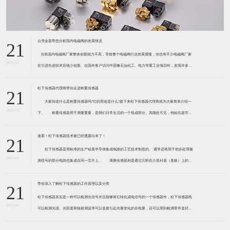
台湾金器带您分析国内电磁阀的发展情况
21
​ 当前国内电磁阀厂家整体创新能力不高，导致整个电磁阀行业发展缓慢，但也有不少电磁阀厂家
2021-01
在引进先进技术后很少创新。在国外客户访问中国像石油化工、电力等重工业项目时，发现许多项
目的电磁阀产品仅仅是在别人设计原型的基础上做出改变。 目前我国电磁阀行业设计
松下传感器代理商带你走进称重传感器
21
大家知道什么是称重传感器吗?它的用途是什么?接下来松下传感器代理商就为大家简单介绍一
2021-01
下。 称重传感器用于测量重量，是我们日常生活的一个组成部分。其随处可见，例如在超市柜
台或是高速公路上。当然，您通常不能立即识别，因为它们隐藏在仪器中。 称重传感器 通常由
带有应变片的弹性体组成。弹性体通常由钢
速看！松下传感器技术被已经透露出来了！
21
松下传感器是用标准的生产硅基半导体集成电路的工艺技术制造的。 通常还将用于初步处理被
2021-01
测信号的部分电路也集成在同一芯片上。 薄膜传感器则是通过沉积在介质衬底（基板）上的，
相应敏感材料的薄膜形成的。使用混合工艺时，同样可将部分电路制造在此基板上。 厚膜传感
器是利用相应材料的浆料，涂覆在陶瓷基片上
带你深入了解松下传感器的工作原理以及分类
21
松下传感器其实是一种可以检测光信号并且能够将它转化成电信号的一个传感器件，松下传感器既
2021-01
可以检测光强、光照度和辐射测温等可以直接引起光量变化的非电量，还可以用到检测零件直径、
表面粗糙度、应变、位移等。松下传感器它的性能高、响应速度快、非接触等特点，所以在工业自