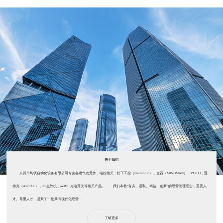
关于我们
东莞市均钛自动化设备有限公司专营各项气动元件，电控相关：松下工控（Panasonic），金器（MINDMAN），PISCO，亚
德克（AIRTAC），IEI点胶机，aZBIL 光电开关等相关产品。 我们本着“务实、进取、精益、创新”的经营管理理念，重视人
才、尊重人才，凝聚了一批具有现代化经营...
了解更多