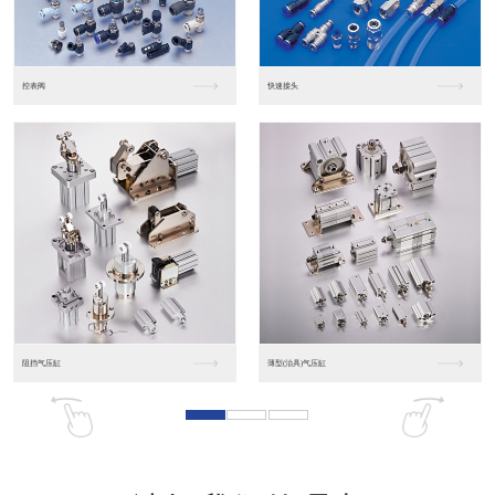
东莞松下PLC
松下人机界面GT07
松下人机界面DP10...
数字光钎传感器FX-...