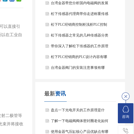
台湾金器带您分析国内电磁阀的发展
情况
松下传感器代理商带你走进称重传感
器
松下PLC经销商控制柜浅析PLC控制
可以直接引
所以在工业自
器的基本结构
松下传感器之常见的几种传感器分类
以及他们的特点
带你深入了解松下传感器的工作原理
以及分类
松下PLC经销商的PLC设计内容有哪
些？
台湾金器阀门的安装注意事项有哪
些？
最新
资讯
盘点一下光电开关的工作原理是什
发射二极管等
咨询
么？
了解一下电磁阀阀体密封圈老化如何
光束并将接收
处理？
使用金器气压缸核心产品优缺点有哪