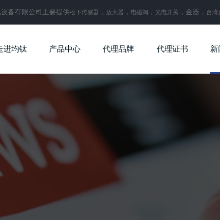
化设备有限公司主要提供
，
，
，
，金器，
松下传感器
放大器
电磁阀
光电开关
台湾
走进均钛
产品中心
代理品牌
代理证书
新