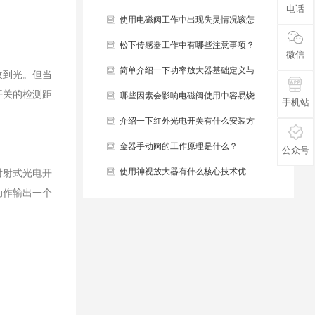
电话
些？
使用电磁阀工作中出现失灵情况该怎
么办？
松下传感器工作中有哪些注意事项？
微信
简单介绍一下功率放大器基础定义与
收到光。但当
开关的检测距
结构组成？
哪些因素会影响电磁阀使用中容易烧
手机站
毁？
介绍一下红外光电开关有什么安装方
法？
金器手动阀的工作原理是什么？
公众号
使用神视放大器有什么核心技术优
对射式光电开
动作输出一个
势？