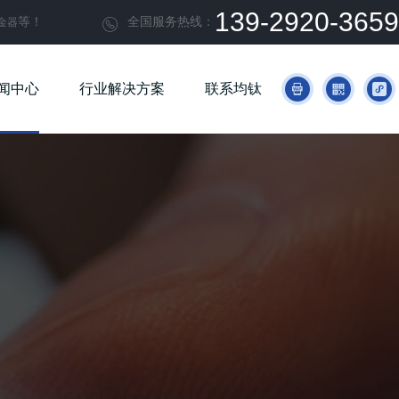
139-2920-3659
等！
全国服务热线：
金器

闻中心
行业解决方案
联系均钛


