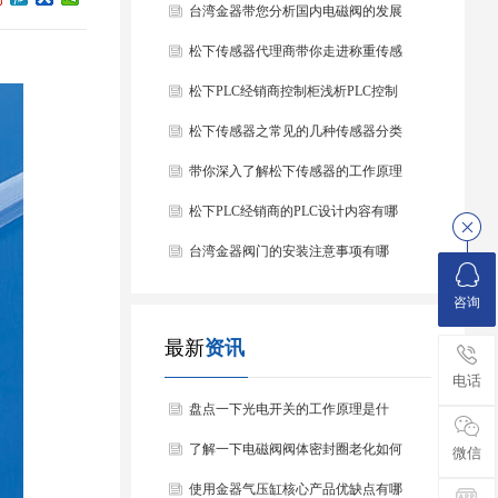
台湾金器带您分析国内电磁阀的发展
情况
松下传感器代理商带你走进称重传感
器
松下PLC经销商控制柜浅析PLC控制
器的基本结构
松下传感器之常见的几种传感器分类
以及他们的特点
带你深入了解松下传感器的工作原理
以及分类
松下PLC经销商的PLC设计内容有哪
些？
台湾金器阀门的安装注意事项有哪
些？
咨询
最新
资讯
电话
盘点一下光电开关的工作原理是什
么？
了解一下电磁阀阀体密封圈老化如何
微信
处理？
使用金器气压缸核心产品优缺点有哪