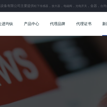
化设备有限公司主要提供
，
，
，
，金器，
松下传感器
放大器
电磁阀
光电开关
台湾
走进均钛
产品中心
代理品牌
代理证书
新