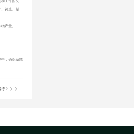
动和工件的夹
疗、铸造、塑
作物产量。
。
统中，确保系统
运行？