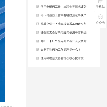
手机站
些？
使用电磁阀工作中出现失灵情况该怎
么办？
松下传感器工作中有哪些注意事项？
公众号
简单介绍一下功率放大器基础定义与
结构组成？
哪些因素会影响电磁阀使用中容易烧
毁？
介绍一下红外光电开关有什么安装方
法？
金器手动阀的工作原理是什么？
使用神视放大器有什么核心技术优
势？