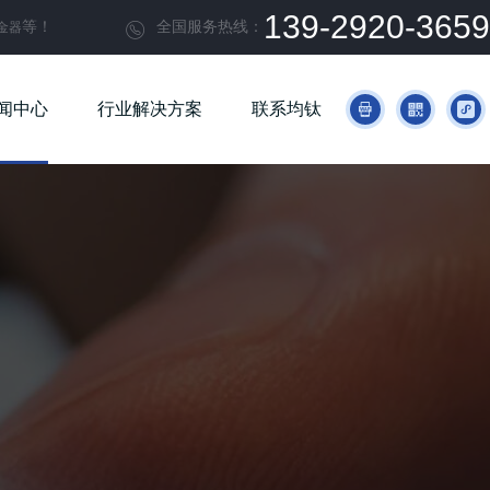
139-2920-3659
等！
全国服务热线：
金器

闻中心
行业解决方案
联系均钛


