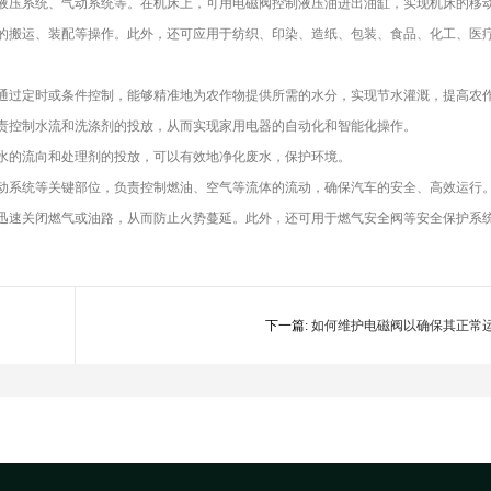
液压系统、气动系统等。在机床上，可用电磁阀控制液压油进出油缸，实现机床的移
的搬运、装配等操作。此外，还可应用于纺织、印染、造纸、包装、食品、化工、医
通过定时或条件控制，能够精准地为农作物提供所需的水分，实现节水灌溉，提高农
责控制水流和洗涤剂的投放，从而实现家用电器的自动化和智能化操作。
水的流向和处理剂的投放，可以有效地净化废水，保护环境。
动系统等关键部位，负责控制燃油、空气等流体的流动，确保汽车的安全、高效运行
迅速关闭燃气或油路，从而防止火势蔓延。此外，还可用于燃气安全阀等安全保护系
下一篇:
如何维护电磁阀以确保其正常