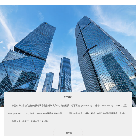
关于我们
东莞市均钛自动化设备有限公司专营各项气动元件，电控相关：松下工控（Panasonic），金器（MINDMAN），PISCO，亚
德克（AIRTAC），IEI点胶机，aZBIL 光电开关等相关产品。 我们本着“务实、进取、精益、创新”的经营管理理念，重视人
才、尊重人才，凝聚了一批具有现代化经营...
了解更多