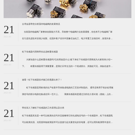
台湾金器带您分析国内电磁阀的发展情况
21
​ 当前国内电磁阀厂家整体创新能力不高，导致整个电磁阀行业发展缓慢，但也有不少电磁阀厂家
2021-01
在引进先进技术后很少创新。在国外客户访问中国像石油化工、电力等重工业项目时，发现许多项
目的电磁阀产品仅仅是在别人设计原型的基础上做出改变。 目前我国电磁阀行业设计
松下传感器代理商带你走进称重传感器
21
大家知道什么是称重传感器吗?它的用途是什么?接下来松下传感器代理商就为大家简单介绍一
2021-01
下。 称重传感器用于测量重量，是我们日常生活的一个组成部分。其随处可见，例如在超市柜
台或是高速公路上。当然，您通常不能立即识别，因为它们隐藏在仪器中。 称重传感器 通常由
带有应变片的弹性体组成。弹性体通常由钢
速看！松下传感器技术被已经透露出来了！
21
松下传感器是用标准的生产硅基半导体集成电路的工艺技术制造的。 通常还将用于初步处理被
2021-01
测信号的部分电路也集成在同一芯片上。 薄膜传感器则是通过沉积在介质衬底（基板）上的，
相应敏感材料的薄膜形成的。使用混合工艺时，同样可将部分电路制造在此基板上。 厚膜传感
器是利用相应材料的浆料，涂覆在陶瓷基片上
带你深入了解松下传感器的工作原理以及分类
21
松下传感器其实是一种可以检测光信号并且能够将它转化成电信号的一个传感器件，松下传感器既
2021-01
可以检测光强、光照度和辐射测温等可以直接引起光量变化的非电量，还可以用到检测零件直径、
表面粗糙度、应变、位移等。松下传感器它的性能高、响应速度快、非接触等特点，所以在工业自