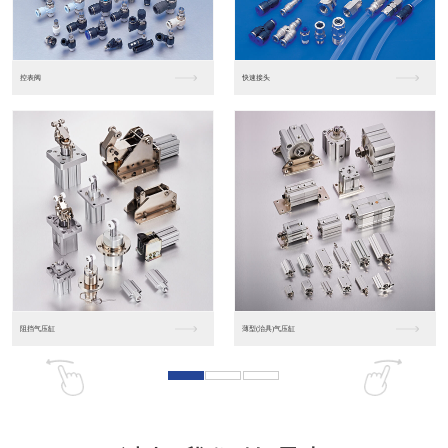
东莞松下PLC
松下人机界面GT07
松下人机界面DP10...
数字光钎传感器FX-...