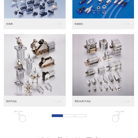
东莞松下PLC
松下人机界面GT07
松下人机界面DP10...
数字光钎传感器FX-...