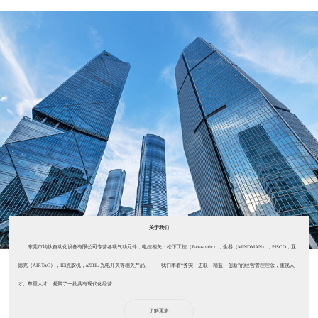
关于我们
东莞市均钛自动化设备有限公司专营各项气动元件，电控相关：松下工控（Panasonic），金器（MINDMAN），PISCO，亚
德克（AIRTAC），IEI点胶机，aZBIL 光电开关等相关产品。 我们本着“务实、进取、精益、创新”的经营管理理念，重视人
才、尊重人才，凝聚了一批具有现代化经营...
了解更多