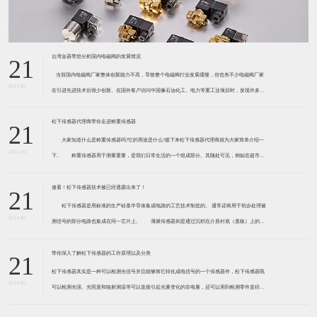
台湾金器带您分析国内电磁阀的发展情况
21
​ 当前国内电磁阀厂家整体创新能力不高，导致整个电磁阀行业发展缓慢，但也有不少电磁阀厂家
2021-01
在引进先进技术后很少创新。在国外客户访问中国像石油化工、电力等重工业项目时，发现许多项
目的电磁阀产品仅仅是在别人设计原型的基础上做出改变。 目前我国电磁阀行业设计
松下传感器代理商带你走进称重传感器
21
大家知道什么是称重传感器吗?它的用途是什么?接下来松下传感器代理商就为大家简单介绍一
2021-01
下。 称重传感器用于测量重量，是我们日常生活的一个组成部分。其随处可见，例如在超市柜
台或是高速公路上。当然，您通常不能立即识别，因为它们隐藏在仪器中。 称重传感器 通常由
带有应变片的弹性体组成。弹性体通常由钢
速看！松下传感器技术被已经透露出来了！
21
松下传感器是用标准的生产硅基半导体集成电路的工艺技术制造的。 通常还将用于初步处理被
2021-01
测信号的部分电路也集成在同一芯片上。 薄膜传感器则是通过沉积在介质衬底（基板）上的，
相应敏感材料的薄膜形成的。使用混合工艺时，同样可将部分电路制造在此基板上。 厚膜传感
器是利用相应材料的浆料，涂覆在陶瓷基片上
带你深入了解松下传感器的工作原理以及分类
21
松下传感器其实是一种可以检测光信号并且能够将它转化成电信号的一个传感器件，松下传感器既
2021-01
可以检测光强、光照度和辐射测温等可以直接引起光量变化的非电量，还可以用到检测零件直径、
表面粗糙度、应变、位移等。松下传感器它的性能高、响应速度快、非接触等特点，所以在工业自