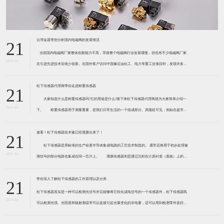
台湾金器带您分析国内电磁阀的发展情况
21
​ 当前国内电磁阀厂家整体创新能力不高，导致整个电磁阀行业发展缓慢，但也有不少电磁阀厂家
2021-01
在引进先进技术后很少创新。在国外客户访问中国像石油化工、电力等重工业项目时，发现许多项
目的电磁阀产品仅仅是在别人设计原型的基础上做出改变。 目前我国电磁阀行业设计
松下传感器代理商带你走进称重传感器
21
大家知道什么是称重传感器吗?它的用途是什么?接下来松下传感器代理商就为大家简单介绍一
2021-01
下。 称重传感器用于测量重量，是我们日常生活的一个组成部分。其随处可见，例如在超市柜
台或是高速公路上。当然，您通常不能立即识别，因为它们隐藏在仪器中。 称重传感器 通常由
带有应变片的弹性体组成。弹性体通常由钢
速看！松下传感器技术被已经透露出来了！
21
松下传感器是用标准的生产硅基半导体集成电路的工艺技术制造的。 通常还将用于初步处理被
2021-01
测信号的部分电路也集成在同一芯片上。 薄膜传感器则是通过沉积在介质衬底（基板）上的，
相应敏感材料的薄膜形成的。使用混合工艺时，同样可将部分电路制造在此基板上。 厚膜传感
器是利用相应材料的浆料，涂覆在陶瓷基片上
带你深入了解松下传感器的工作原理以及分类
21
松下传感器其实是一种可以检测光信号并且能够将它转化成电信号的一个传感器件，松下传感器既
2021-01
可以检测光强、光照度和辐射测温等可以直接引起光量变化的非电量，还可以用到检测零件直径、
表面粗糙度、应变、位移等。松下传感器它的性能高、响应速度快、非接触等特点，所以在工业自