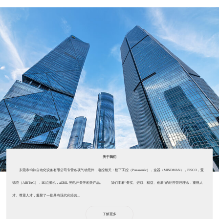
关于我们
东莞市均钛自动化设备有限公司专营各项气动元件，电控相关：松下工控（Panasonic），金器（MINDMAN），PISCO，亚
德克（AIRTAC），IEI点胶机，aZBIL 光电开关等相关产品。 我们本着“务实、进取、精益、创新”的经营管理理念，重视人
才、尊重人才，凝聚了一批具有现代化经营...
了解更多