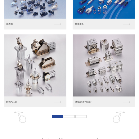
东莞松下PLC
松下人机界面GT07
松下人机界面DP10...
数字光钎传感器FX-...