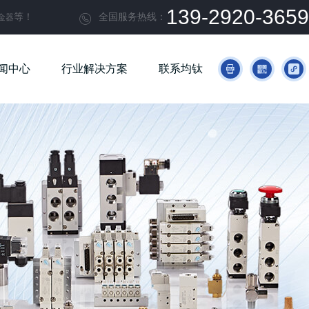
139-2920-3659
等！
全国服务热线：
金器

闻中心
行业解决方案
联系均钛


