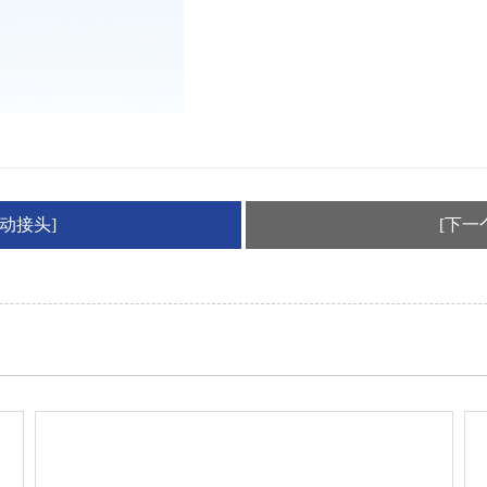
动接头]
[下一