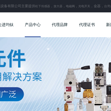
化设备有限公司主要提供
，
，
，
，金器，
松下传感器
放大器
电磁阀
光电开关
台湾
走进均钛
产品中心
代理品牌
代理证书
新