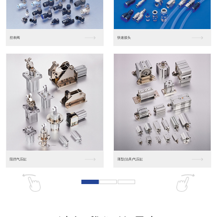
东莞松下PLC
松下人机界面GT07
松下人机界面DP10...
数字光钎传感器FX-...