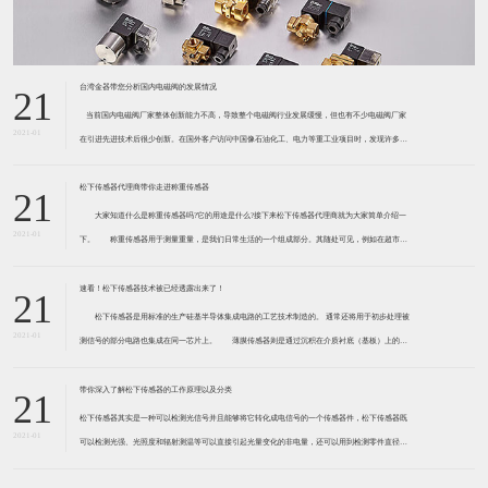
台湾金器带您分析国内电磁阀的发展情况
21
​ 当前国内电磁阀厂家整体创新能力不高，导致整个电磁阀行业发展缓慢，但也有不少电磁阀厂家
2021-01
在引进先进技术后很少创新。在国外客户访问中国像石油化工、电力等重工业项目时，发现许多项
目的电磁阀产品仅仅是在别人设计原型的基础上做出改变。 目前我国电磁阀行业设计
松下传感器代理商带你走进称重传感器
21
大家知道什么是称重传感器吗?它的用途是什么?接下来松下传感器代理商就为大家简单介绍一
2021-01
下。 称重传感器用于测量重量，是我们日常生活的一个组成部分。其随处可见，例如在超市柜
台或是高速公路上。当然，您通常不能立即识别，因为它们隐藏在仪器中。 称重传感器 通常由
带有应变片的弹性体组成。弹性体通常由钢
速看！松下传感器技术被已经透露出来了！
21
松下传感器是用标准的生产硅基半导体集成电路的工艺技术制造的。 通常还将用于初步处理被
2021-01
测信号的部分电路也集成在同一芯片上。 薄膜传感器则是通过沉积在介质衬底（基板）上的，
相应敏感材料的薄膜形成的。使用混合工艺时，同样可将部分电路制造在此基板上。 厚膜传感
器是利用相应材料的浆料，涂覆在陶瓷基片上
带你深入了解松下传感器的工作原理以及分类
21
松下传感器其实是一种可以检测光信号并且能够将它转化成电信号的一个传感器件，松下传感器既
2021-01
可以检测光强、光照度和辐射测温等可以直接引起光量变化的非电量，还可以用到检测零件直径、
表面粗糙度、应变、位移等。松下传感器它的性能高、响应速度快、非接触等特点，所以在工业自