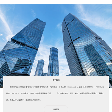
关于我们
东莞市均钛自动化设备有限公司专营各项气动元件，电控相关：松下工控（Panasonic），金器（MINDMAN），PISCO，亚
德克（AIRTAC），IEI点胶机，aZBIL 光电开关等相关产品。 我们本着“务实、进取、精益、创新”的经营管理理念，重视人
才、尊重人才，凝聚了一批具有现代化经营...
了解更多