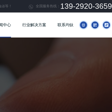
139-2920-3659
等！
全国服务热线：
金器

闻中心
行业解决方案
联系均钛


