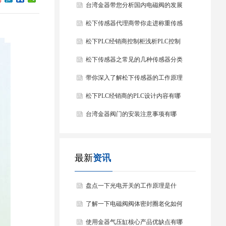
台湾金器带您分析国内电磁阀的发展
情况
松下传感器代理商带你走进称重传感
器
松下PLC经销商控制柜浅析PLC控制
器的基本结构
松下传感器之常见的几种传感器分类
以及他们的特点
带你深入了解松下传感器的工作原理
以及分类
松下PLC经销商的PLC设计内容有哪
些？
台湾金器阀门的安装注意事项有哪
些？
最新
资讯
盘点一下光电开关的工作原理是什
么？
了解一下电磁阀阀体密封圈老化如何
处理？
使用金器气压缸核心产品优缺点有哪