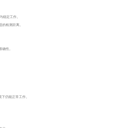
离内稳定工作。
适的检测距离。
准确性。
环境下仍能正常工作。