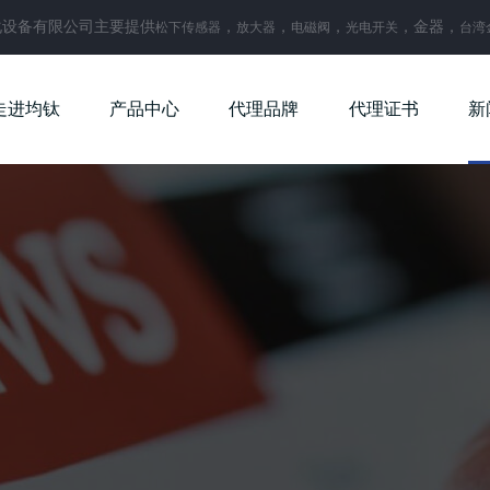
化设备有限公司主要提供
，
，
，
，金器，
松下传感器
放大器
电磁阀
光电开关
台湾
走进均钛
产品中心
代理品牌
代理证书
新