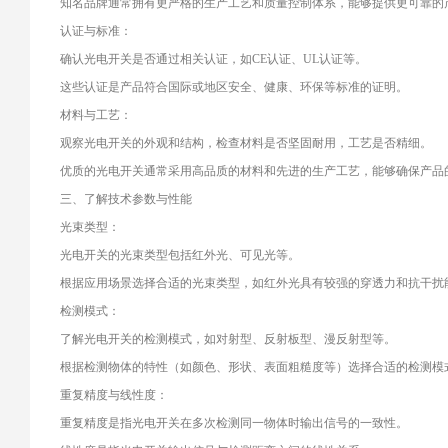
知名品牌通常拥有更严格的生产工艺和质量控制体系，能够提供更可靠的
认证与标准：
确认光电开关是否通过相关认证，如CE认证、UL认证等。
这些认证是产品符合国际或地区安全、健康、环保等标准的证明。
材料与工艺：
观察光电开关的外观和结构，检查材料是否坚固耐用，工艺是否精细。
优质的光电开关通常采用高品质的材料和先进的生产工艺，能够确保产品
三、了解技术参数与性能
光束类型：
光电开关的光束类型包括红外光、可见光等。
根据应用场景选择合适的光束类型，如红外光具有较强的穿透力和抗干扰
检测模式：
了解光电开关的检测模式，如对射型、反射板型、漫反射型等。
根据检测物体的特性（如颜色、形状、表面粗糙度等）选择合适的检测模
重复精度与线性度：
重复精度是指光电开关在多次检测同一物体时输出信号的一致性。