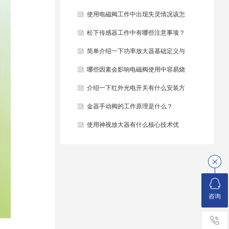
些？
使用电磁阀工作中出现失灵情况该怎
么办？
松下传感器工作中有哪些注意事项？
简单介绍一下功率放大器基础定义与
结构组成？
哪些因素会影响电磁阀使用中容易烧
毁？
介绍一下红外光电开关有什么安装方
法？
金器手动阀的工作原理是什么？
使用神视放大器有什么核心技术优
势？
咨询