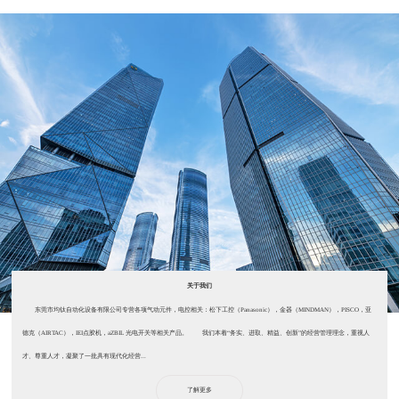
关于我们
东莞市均钛自动化设备有限公司专营各项气动元件，电控相关：松下工控（Panasonic），金器（MINDMAN），PISCO，亚
德克（AIRTAC），IEI点胶机，aZBIL 光电开关等相关产品。 我们本着“务实、进取、精益、创新”的经营管理理念，重视人
才、尊重人才，凝聚了一批具有现代化经营...
了解更多