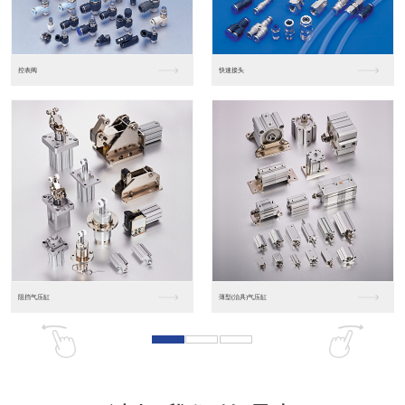
东莞松下PLC
松下人机界面GT07
松下人机界面DP10...
数字光钎传感器FX-...