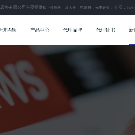
化设备有限公司主要提供
，
，
，
，金器，
松下传感器
放大器
电磁阀
光电开关
台湾
走进均钛
产品中心
代理品牌
代理证书
新