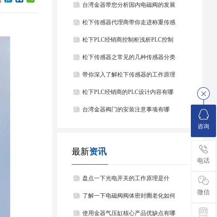
台湾金器带您分析国内电磁阀的发展
情况
松下传感器代理商带你走进称重传感
器
松下PLC经销商控制柜浅析PLC控制
器的基本结构
松下传感器之常见的几种传感器分类
以及他们的特点
带你深入了解松下传感器的工作原理
以及分类
松下PLC经销商的PLC设计内容有哪
些？
台湾金器阀门的安装注意事项有哪
咨询
些？
最新
资讯
电话
盘点一下光电开关的工作原理是什
微信
么？
了解一下电磁阀阀体密封圈老化如何
处理？
使用金器气压缸核心产品优缺点有哪