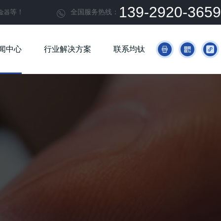
139-2920-3659
等！
全国服务热线：
金器

闻中心
行业解决方案
联系均钛


