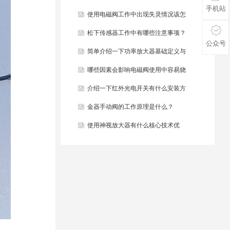
手机站
些？
使用电磁阀工作中出现失灵情况该怎
么办？
松下传感器工作中有哪些注意事项？
公众号
简单介绍一下功率放大器基础定义与
结构组成？
哪些因素会影响电磁阀使用中容易烧
毁？
介绍一下红外光电开关有什么安装方
法？
金器手动阀的工作原理是什么？
使用神视放大器有什么核心技术优
势？