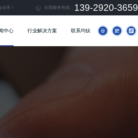
139-2920-3659
等！
全国服务热线：
金器

闻中心
行业解决方案
联系均钛


