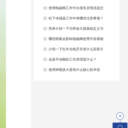
些？
使用电磁阀工作中出现失灵情况该怎
么办？
松下传感器工作中有哪些注意事项？
简单介绍一下功率放大器基础定义与
结构组成？
哪些因素会影响电磁阀使用中容易烧
毁？
介绍一下红外光电开关有什么安装方
法？
金器手动阀的工作原理是什么？
使用神视放大器有什么核心技术优
势？