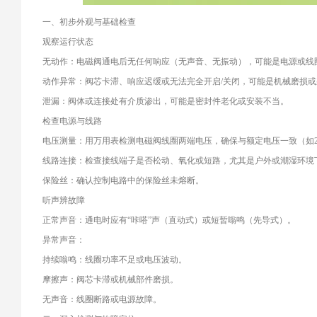
一、初步外观与基础检查
观察运行状态
无动作：电磁阀通电后无任何响应（无声音、无振动），可能是电源或线
动作异常：阀芯卡滞、响应迟缓或无法完全开启/关闭，可能是机械磨损
泄漏：阀体或连接处有介质渗出，可能是密封件老化或安装不当。
检查电源与线路
电压测量：用万用表检测电磁阀线圈两端电压，确保与额定电压一致（如24V D
线路连接：检查接线端子是否松动、氧化或短路，尤其是户外或潮湿环境
保险丝：确认控制电路中的保险丝未熔断。
听声辨故障
正常声音：通电时应有“咔嗒”声（直动式）或短暂嗡鸣（先导式）。
异常声音：
持续嗡鸣：线圈功率不足或电压波动。
摩擦声：阀芯卡滞或机械部件磨损。
无声音：线圈断路或电源故障。