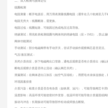
二、深入检测与故障定位
线圈检测
电阻测量：断开电源后，用万用表测量线圈电阻（通常在几十欧姆至几千
电阻无穷大：线圈断路，需更换。
电阻过低：线圈短路，可能因过热或电压过高导致。
绝缘测试：用兆欧表检测线圈与阀体间的绝缘电阻（应＞1MΩ），防止漏
阀体功能测试
手动测试：部分电磁阀带有手动开关，尝试手动操作观察阀芯是否灵活。
气压/液压测试：
关闭介质供应，拆下电磁阀出口管路，通电后观察是否有介质排出（确认
断电后观察介质是否停止流动（确认阀芯关闭）。
泄漏测试：在阀体进出口加压（如空气压缩机），用肥皂水涂抹连接处，
环境因素排查
介质污染：检查介质是否含有杂质（如铁屑、油污），可能导致阀芯卡滞
温度影响：高温环境可能使密封件变形，低温环境可能导致介质凝固或阀
振动与冲击：长期振动可能导致部件松动或焊接点断裂。