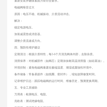
重新安装并确保紧固力矩符合要求。
电磁阀噪音过大
原因：电压不稳、机械振动、介质流动冲击。
解决：
稳定电源电压。
加装减震垫或消音器。
调整介质流速或方向。
四、预防性维护建议
定期清洁：根据介质特性，每3-6个月清洗阀体内部，去除杂质。
润滑保养：对机械部件（如阀芯）定期涂抹耐高温润滑脂（如硅基油）。
环境控制：避免电磁阀暴露在极端温度、潮湿或腐蚀性环境中。
备件储备：常备易损件（如线圈、密封件），缩短故障修复时间。
记录维护日志：跟踪电磁阀的运行时间、维修历史，预测更换周期。
五、专业工具辅助
万用表：检测电压、电阻。
兆欧表：测试绝缘电阻。