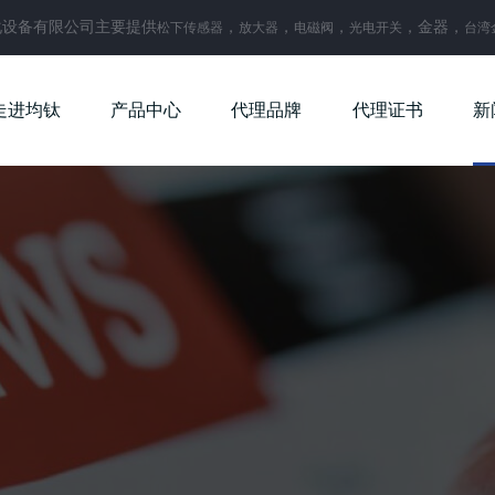
化设备有限公司主要提供
，
，
，
，金器，
松下传感器
放大器
电磁阀
光电开关
台湾
走进均钛
产品中心
代理品牌
代理证书
新