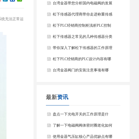
台湾金器带您分析国内电磁阀的发展
情况
松下传感器代理商带你走进称重传感
系统无法正常运
器
松下PLC经销商控制柜浅析PLC控制
器的基本结构
松下传感器之常见的几种传感器分类
以及他们的特点
带你深入了解松下传感器的工作原理
以及分类
松下PLC经销商的PLC设计内容有哪
些？
台湾金器阀门的安装注意事项有哪
些？
最新
资讯
盘点一下光电开关的工作原理是什
么？
了解一下电磁阀阀体密封圈老化如何
处理？
使用金器气压缸核心产品优缺点有哪