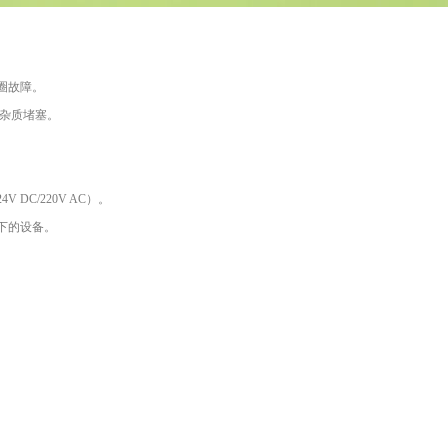
圈故障。
或杂质堵塞。
C/220V AC）。
下的设备。