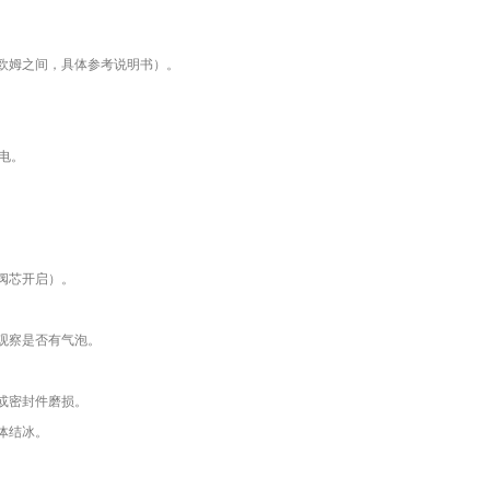
欧姆之间，具体参考说明书）。
电。
阀芯开启）。
观察是否有气泡。
或密封件磨损。
体结冰。