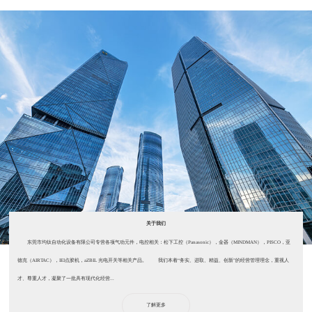
关于我们
东莞市均钛自动化设备有限公司专营各项气动元件，电控相关：松下工控（Panasonic），金器（MINDMAN），PISCO，亚
德克（AIRTAC），IEI点胶机，aZBIL 光电开关等相关产品。 我们本着“务实、进取、精益、创新”的经营管理理念，重视人
才、尊重人才，凝聚了一批具有现代化经营...
了解更多