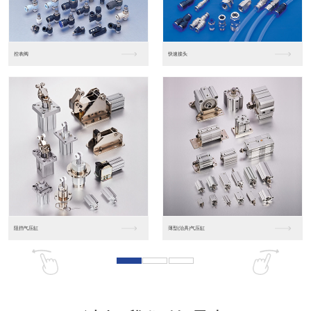
东莞松下PLC
松下人机界面GT07
松下人机界面DP10...
数字光钎传感器FX-...