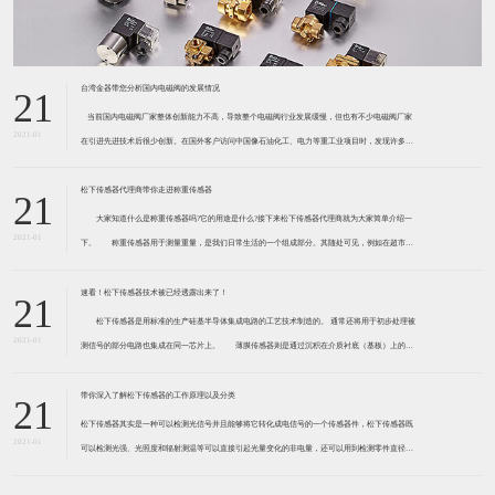
台湾金器带您分析国内电磁阀的发展情况
21
​ 当前国内电磁阀厂家整体创新能力不高，导致整个电磁阀行业发展缓慢，但也有不少电磁阀厂家
2021-01
在引进先进技术后很少创新。在国外客户访问中国像石油化工、电力等重工业项目时，发现许多项
目的电磁阀产品仅仅是在别人设计原型的基础上做出改变。 目前我国电磁阀行业设计
松下传感器代理商带你走进称重传感器
21
大家知道什么是称重传感器吗?它的用途是什么?接下来松下传感器代理商就为大家简单介绍一
2021-01
下。 称重传感器用于测量重量，是我们日常生活的一个组成部分。其随处可见，例如在超市柜
台或是高速公路上。当然，您通常不能立即识别，因为它们隐藏在仪器中。 称重传感器 通常由
带有应变片的弹性体组成。弹性体通常由钢
速看！松下传感器技术被已经透露出来了！
21
松下传感器是用标准的生产硅基半导体集成电路的工艺技术制造的。 通常还将用于初步处理被
2021-01
测信号的部分电路也集成在同一芯片上。 薄膜传感器则是通过沉积在介质衬底（基板）上的，
相应敏感材料的薄膜形成的。使用混合工艺时，同样可将部分电路制造在此基板上。 厚膜传感
器是利用相应材料的浆料，涂覆在陶瓷基片上
带你深入了解松下传感器的工作原理以及分类
21
松下传感器其实是一种可以检测光信号并且能够将它转化成电信号的一个传感器件，松下传感器既
2021-01
可以检测光强、光照度和辐射测温等可以直接引起光量变化的非电量，还可以用到检测零件直径、
表面粗糙度、应变、位移等。松下传感器它的性能高、响应速度快、非接触等特点，所以在工业自