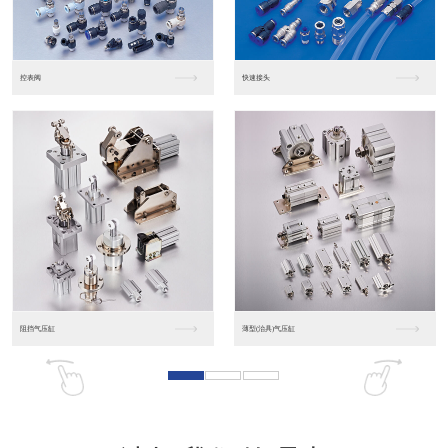
东莞松下PLC
松下人机界面GT07
松下人机界面DP10...
数字光钎传感器FX-...