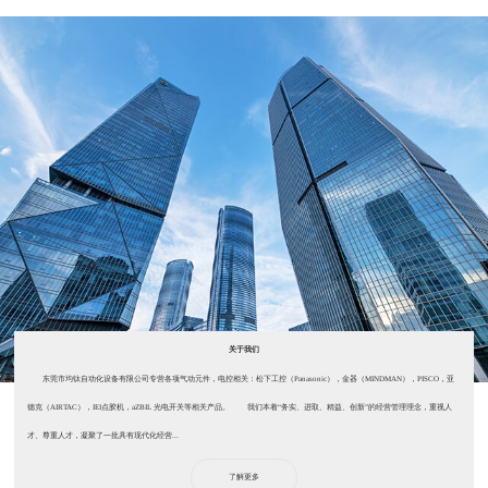
关于我们
东莞市均钛自动化设备有限公司专营各项气动元件，电控相关：松下工控（Panasonic），金器（MINDMAN），PISCO，亚
德克（AIRTAC），IEI点胶机，aZBIL 光电开关等相关产品。 我们本着“务实、进取、精益、创新”的经营管理理念，重视人
才、尊重人才，凝聚了一批具有现代化经营...
了解更多