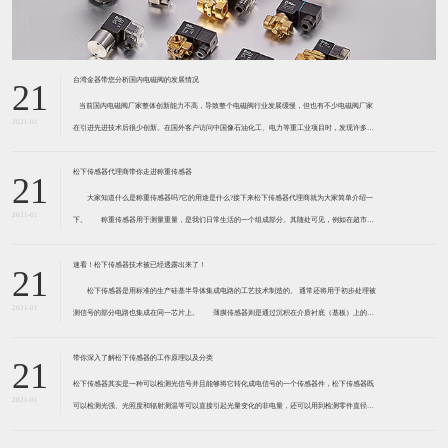
台湾金器带您分析国内电磁阀的发展情况
21
​ 当前国内电磁阀厂家整体创新能力不高，导致整个电磁阀行业发展缓慢，但也有不少电磁阀厂家
2021-01
在引进先进技术后很少创新。在国外客户访问中国像石油化工、电力等重工业项目时，发现许多项
目的电磁阀产品仅仅是在别人设计原型的基础上做出改变。 目前我国电磁阀行业设计
松下传感器代理商带你走进称重传感器
21
大家知道什么是称重传感器吗?它的用途是什么?接下来松下传感器代理商就为大家简单介绍一
2021-01
下。 称重传感器用于测量重量，是我们日常生活的一个组成部分。其随处可见，例如在超市柜
台或是高速公路上。当然，您通常不能立即识别，因为它们隐藏在仪器中。 称重传感器 通常由
带有应变片的弹性体组成。弹性体通常由钢
速看！松下传感器技术被已经透露出来了！
21
松下传感器是用标准的生产硅基半导体集成电路的工艺技术制造的。 通常还将用于初步处理被
2021-01
测信号的部分电路也集成在同一芯片上。 薄膜传感器则是通过沉积在介质衬底（基板）上的，
相应敏感材料的薄膜形成的。使用混合工艺时，同样可将部分电路制造在此基板上。 厚膜传感
器是利用相应材料的浆料，涂覆在陶瓷基片上
带你深入了解松下传感器的工作原理以及分类
21
松下传感器其实是一种可以检测光信号并且能够将它转化成电信号的一个传感器件，松下传感器既
2021-01
可以检测光强、光照度和辐射测温等可以直接引起光量变化的非电量，还可以用到检测零件直径、
表面粗糙度、应变、位移等。松下传感器它的性能高、响应速度快、非接触等特点，所以在工业自