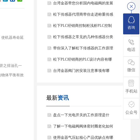
台湾金器带您分析国内电磁阀的发展
情况
松下传感器代理商带你走进称重传感
器
松下PLC经销商控制柜浅析PLC控制
咨询
器的基本结构
松下传感器之常见的几种传感器分类
，使机器寿命延
以及他们的特点
带你深入了解松下传感器的工作原理
电话
以及分类
松下PLC经销商的PLC设计内容有哪
管之排油孔一
微信
些？
台湾金器阀门的安装注意事项有哪
的物体平衡有效
些？
手机站
最新
资讯
公众号
盘点一下光电开关的工作原理是什
么？
了解一下电磁阀阀体密封圈老化如何
处理？
使用金器气压缸核心产品优缺点有哪