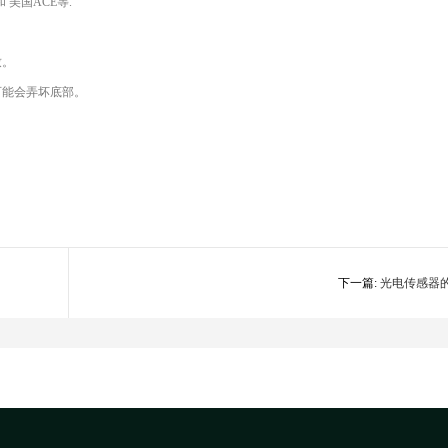
 美国ACE等.
致。
可能会弄坏底部。
下一篇:
光电传感器