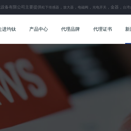
化设备有限公司主要提供
，
，
，
，金器，
松下传感器
放大器
电磁阀
光电开关
台湾
走进均钛
产品中心
代理品牌
代理证书
新