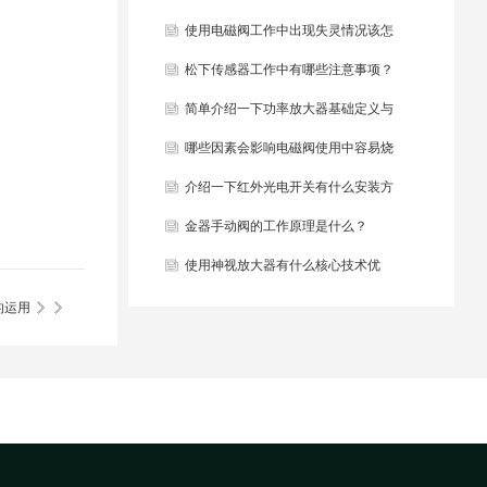
些？
使用电磁阀工作中出现失灵情况该怎
么办？
松下传感器工作中有哪些注意事项？
简单介绍一下功率放大器基础定义与
结构组成？
哪些因素会影响电磁阀使用中容易烧
毁？
介绍一下红外光电开关有什么安装方
法？
金器手动阀的工作原理是什么？
使用神视放大器有什么核心技术优
势？
的运用