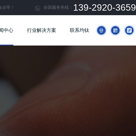
139-2920-3659
等！
全国服务热线：
金器

闻中心
行业解决方案
联系均钛


