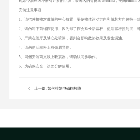
现如今油压缓冲器有许多的品牌，最著名的有德国Weforma，美国Enidine 和
安装注意事项
1、请把冲撞物对准轴的中心放置，要使物体运动方向和轴芯方向保持一
2、请勿卸下前端帽使用。因为卸了帽会延长活塞杆，使活塞杆撞到底，
3、严禁在管牙及轴心处喷漆，否则会影响散热效果及发生漏油。
4、请勿使活塞杆上有锈屑异物。
5、同侧安装两支以上吸震器，请确认同步动作。
6、为确保安全，该勿分解使用。
上一篇:
如何排除电磁阀故障