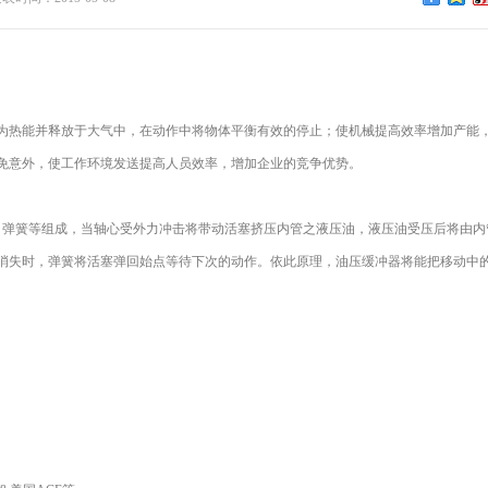
为热能并释放于大气中，在动作中将物体平衡有效的停止；使机械提高效率增加产能
免意外，使工作环境发送提高人员效率，增加企业的竞争优势。
、弹簧等组成，当轴心受外力冲击将带动活塞挤压内管之液压油，液压油受压后将由内
消失时，弹簧将活塞弹回始点等待下次的动作。依此原理，油压缓冲器将能把移动中