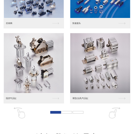
东莞松下PLC
松下人机界面GT07
松下人机界面DP10...
数字光钎传感器FX-...