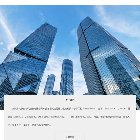
关于我们
东莞市均钛自动化设备有限公司专营各项气动元件，电控相关：松下工控（Panasonic），金器（MINDMAN），PISCO，亚
德克（AIRTAC），IEI点胶机，aZBIL 光电开关等相关产品。 我们本着“务实、进取、精益、创新”的经营管理理念，重视人
才、尊重人才，凝聚了一批具有现代化经营...
了解更多