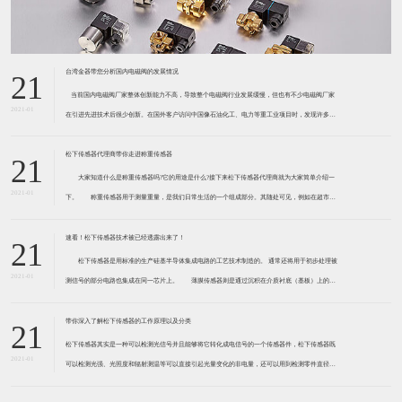
台湾金器带您分析国内电磁阀的发展情况
21
​ 当前国内电磁阀厂家整体创新能力不高，导致整个电磁阀行业发展缓慢，但也有不少电磁阀厂家
2021-01
在引进先进技术后很少创新。在国外客户访问中国像石油化工、电力等重工业项目时，发现许多项
目的电磁阀产品仅仅是在别人设计原型的基础上做出改变。 目前我国电磁阀行业设计
松下传感器代理商带你走进称重传感器
21
大家知道什么是称重传感器吗?它的用途是什么?接下来松下传感器代理商就为大家简单介绍一
2021-01
下。 称重传感器用于测量重量，是我们日常生活的一个组成部分。其随处可见，例如在超市柜
台或是高速公路上。当然，您通常不能立即识别，因为它们隐藏在仪器中。 称重传感器 通常由
带有应变片的弹性体组成。弹性体通常由钢
速看！松下传感器技术被已经透露出来了！
21
松下传感器是用标准的生产硅基半导体集成电路的工艺技术制造的。 通常还将用于初步处理被
2021-01
测信号的部分电路也集成在同一芯片上。 薄膜传感器则是通过沉积在介质衬底（基板）上的，
相应敏感材料的薄膜形成的。使用混合工艺时，同样可将部分电路制造在此基板上。 厚膜传感
器是利用相应材料的浆料，涂覆在陶瓷基片上
带你深入了解松下传感器的工作原理以及分类
21
松下传感器其实是一种可以检测光信号并且能够将它转化成电信号的一个传感器件，松下传感器既
2021-01
可以检测光强、光照度和辐射测温等可以直接引起光量变化的非电量，还可以用到检测零件直径、
表面粗糙度、应变、位移等。松下传感器它的性能高、响应速度快、非接触等特点，所以在工业自