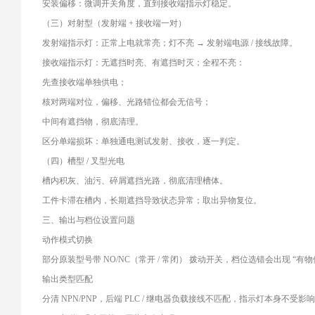
安装偏移：微调开关角度，直到接收端指示灯稳定。
（三）对射型（发射端 + 接收端一对）
发射端指示灯：正常上电就常亮；灯不亮 → 发射端电源 / 接线故障。
接收端指示灯：无遮挡时亮、有遮挡时灭；全程不亮：
先查接收端单独供电；
核对两端对位，偏移、光路错位都会无信号；
中间有遮挡物，彻底清理。
区分单端损坏：单独通电测试发射、接收，逐一判定。
（四）槽型 / 叉型光电
槽内积灰、油污、碎屑遮挡光路，彻底清理槽体。
工件卡滞在槽内，长期遮挡导致状态异常；取出异物复位。
三、输出与档位设置问题
动作模式切换
部分原装型号带 NO/NC（常开 / 常闭） 拨动开关，档位选错会出现 
输出类型匹配
分清 NPN/PNP，后端 PLC / 继电器负载接线不匹配，指示灯本身