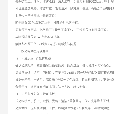
镜头被粉尘、油污、水雾遮挡：用无尘布 + 少量酒精擦拭透光面，晾干再
环境温度超规格、结露严重：改善通风、除凝露，低温 / 高温会导致电路
4. 复位与替换测试（快速定位）
断电静置 30 秒后重新上电，排除瞬时电路卡死。
同型号互换测试：把故障开关换到正常工位、正常开关换到故障工位。
故障跟随开关走 → 光电本体损坏；
故障留在原工位 → 线路 / 电源 / 机械安装问题。
二、按光电类型专项排查
（一）漫反射 / 背景抑制型
确认检测距离：被测物超出额定距离、距离过近，都可能指示灯不触发。
灵敏度旋钮：调至中间档位，不要拧到zui低；部分型号有L/D 亮灯模式
被测物问题：全透明、高反光 / 全吸光黑色物体，超出检测能力，更换检
背景干扰：近距离有强反光面，遮挡光路，移位安装。
（二）回归反射型（带反光板）
反光板移位、脏污、破损、脱落：清洁 / 重新固定，保证光路垂直正对。
光路遮挡：流水线杂物、工件、线缆挡住发射 / 接收光路，清理遮挡物。