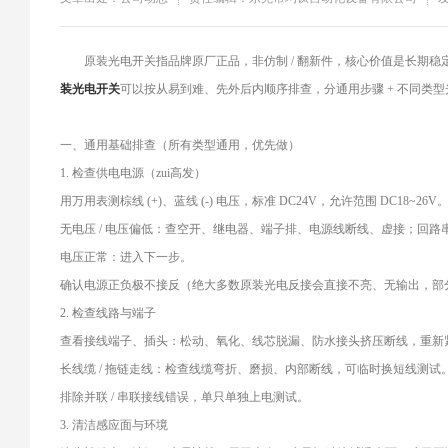
​原装光电开关指品牌原厂正品，非仿制 / 翻新件，核心价值是长期稳定
装光电开关
可以按从易到难、先外后内顺序排查，分通用步骤 + 不同类
一、通用基础排查（所有类型通用，优先做）
1. 检查供电电源（zui高发）
用万用表测棕线 (+)、蓝线 (-) 电压，标准 DC24V，允许范围 DC18~26V
无电压 / 电压偏低：查空开、继电器、端子排、电源线断线、虚接；回
电压正常：进入下一步。
确认电源正负极不接反（绝大多数原装光电反接会直接不亮、无输出，部
2. 检查线路与端子
查看接线端子、插头：松动、氧化、线芯脱漏、防水接头挤压断线，重新
长线缆 / 拖链走线：检查线缆弯折、磨损、内部断线，可临时换短线测试
排除并联 / 串联接线错误，单只单独上电测试。
3. 清洁感应面与环境