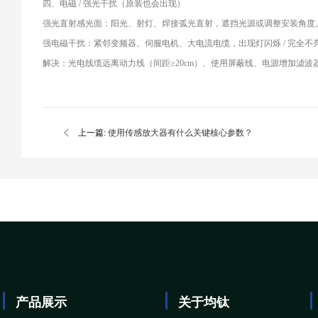
四、电磁 / 强光干扰（原装也会出现）
强光直射感光面：阳光、射灯、焊接弧光直射，遮挡光源或调整安装角度
强电磁干扰：紧邻变频器、伺服电机、大电流电缆，出现灯闪烁 / 完全不
解决：光电线缆远离动力线（间距≥20cm）、使用屏蔽线、电源增加滤波
上一篇:
使用传感放大器有什么关键核心参数？
产品展示
关于均钛