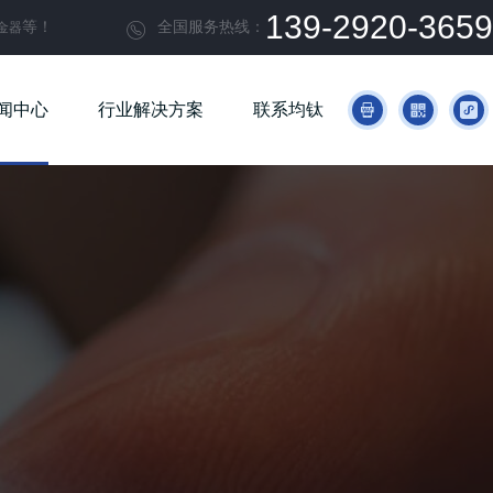
139-2920-3659
等！
全国服务热线：
金器

闻中心
行业解决方案
联系均钛


