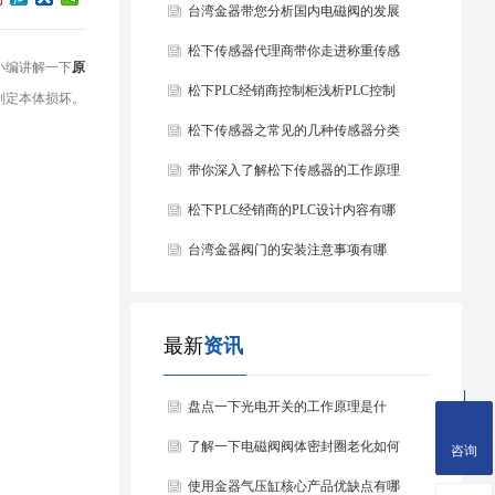
台湾金器带您分析国内电磁阀的发展
情况
松下传感器代理商带你走进称重传感
小编讲解一下
原
器
松下PLC经销商控制柜浅析PLC控制
判定本体损坏。
器的基本结构
松下传感器之常见的几种传感器分类
以及他们的特点
带你深入了解松下传感器的工作原理
以及分类
松下PLC经销商的PLC设计内容有哪
些？
台湾金器阀门的安装注意事项有哪
些？
最新
资讯
盘点一下光电开关的工作原理是什
么？
了解一下电磁阀阀体密封圈老化如何
咨询
处理？
使用金器气压缸核心产品优缺点有哪