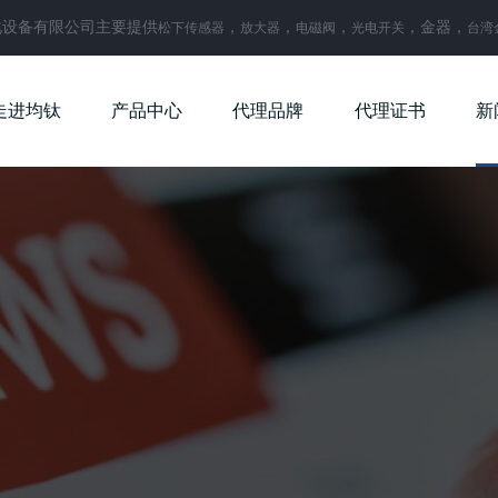
化设备有限公司主要提供
，
，
，
，金器，
松下传感器
放大器
电磁阀
光电开关
台湾
走进均钛
产品中心
代理品牌
代理证书
新