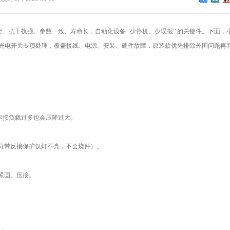
、抗干扰强、参数一致、寿命长，自动化设备 “少停机、少误报” 的关键件。下面，
型光电开关专项处理，覆盖接线、电源、安装、硬件故障，原装款优先排除外围问题再
。
路串接负载过多也会压降过大。
分带反接保护仅灯不亮，不会烧件）。
紧固、压接。
。