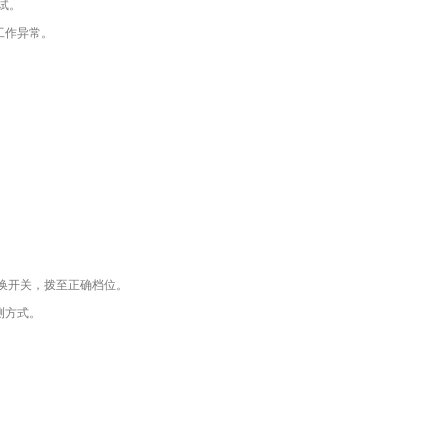
试。
工作异常。
切换开关，拨至正确档位。
测方式。