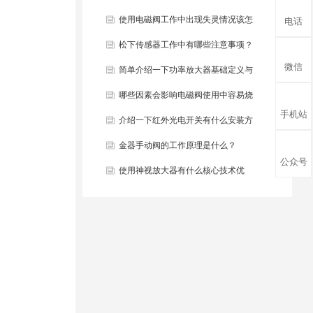
些？
使用电磁阀工作中出现失灵情况该怎
电话
么办？
松下传感器工作中有哪些注意事项？
微信
简单介绍一下功率放大器基础定义与
结构组成？
哪些因素会影响电磁阀使用中容易烧
手机站
毁？
介绍一下红外光电开关有什么安装方
法？
金器手动阀的工作原理是什么？
公众号
使用神视放大器有什么核心技术优
势？