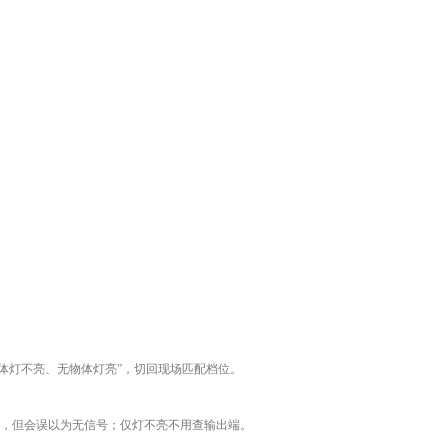
“有物体灯不亮、无物体灯亮”，切回现场匹配档位。
不受影响，但会误以为无信号；仅灯不亮不用查输出端。