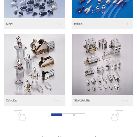
东莞松下PLC
松下人机界面GT07
松下人机界面DP10...
数字光钎传感器FX-...