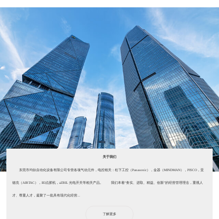
关于我们
东莞市均钛自动化设备有限公司专营各项气动元件，电控相关：松下工控（Panasonic），金器（MINDMAN），PISCO，亚
德克（AIRTAC），IEI点胶机，aZBIL 光电开关等相关产品。 我们本着“务实、进取、精益、创新”的经营管理理念，重视人
才、尊重人才，凝聚了一批具有现代化经营...
了解更多