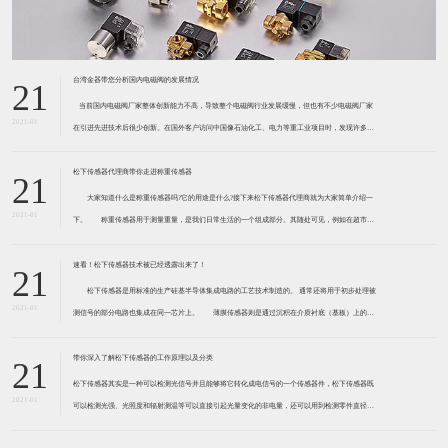
台湾金器带您分析国内电磁阀的发展情况
21
​ 当前国内电磁阀厂家整体创新能力不高，导致整个电磁阀行业发展缓慢，但也有不少电磁阀厂家
2021-01
在引进先进技术后很少创新。在国外客户访问中国像石油化工、电力等重工业项目时，发现许多项
目的电磁阀产品仅仅是在别人设计原型的基础上做出改变。 目前我国电磁阀行业设计
松下传感器代理商带你走进称重传感器
21
大家知道什么是称重传感器吗?它的用途是什么?接下来松下传感器代理商就为大家简单介绍一
2021-01
下。 称重传感器用于测量重量，是我们日常生活的一个组成部分。其随处可见，例如在超市柜
台或是高速公路上。当然，您通常不能立即识别，因为它们隐藏在仪器中。 称重传感器 通常由
带有应变片的弹性体组成。弹性体通常由钢
速看！松下传感器技术被已经透露出来了！
21
松下传感器是用标准的生产硅基半导体集成电路的工艺技术制造的。 通常还将用于初步处理被
2021-01
测信号的部分电路也集成在同一芯片上。 薄膜传感器则是通过沉积在介质衬底（基板）上的，
相应敏感材料的薄膜形成的。使用混合工艺时，同样可将部分电路制造在此基板上。 厚膜传感
器是利用相应材料的浆料，涂覆在陶瓷基片上
带你深入了解松下传感器的工作原理以及分类
21
松下传感器其实是一种可以检测光信号并且能够将它转化成电信号的一个传感器件，松下传感器既
2021-01
可以检测光强、光照度和辐射测温等可以直接引起光量变化的非电量，还可以用到检测零件直径、
表面粗糙度、应变、位移等。松下传感器它的性能高、响应速度快、非接触等特点，所以在工业自