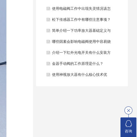
些？
使用电磁阀工作中出现失灵情况该怎
么办？
松下传感器工作中有哪些注意事项？
简单介绍一下功率放大器基础定义与
结构组成？
哪些因素会影响电磁阀使用中容易烧
毁？
介绍一下红外光电开关有什么安装方
法？
金器手动阀的工作原理是什么？
使用神视放大器有什么核心技术优
势？
咨询