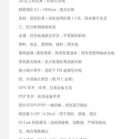
3m 以上长距离：对射式光电
精密测距 0.1～1000mm：激光位移
原则：选型距离＞实际使用距离 1.5 倍，留余量不失灵
三、区分检测物体材质
金属：优先电感接近开关，不受颜色影响
塑料、纸盒、透明物、物料：用光电
透明玻璃 / 透明薄膜：禁用普通漫射，用专用透明物体光电
黑色吸光物体：加大检测距离或换对射
微小细小零件：选松下 PM 超微型光电
四、分清输出类型（接 PLC 必看）
NPN 常开：常用，日系设备主流
PNP 常开：欧美设备常用
部分可NPN/PNP 一键切换，优先选万能款
模拟量 0-10V / 4-20mA：用于测距、调速、调压
IO-Link 智能通讯：远程调参数、读数据、产线智能化
五、电压规格确认