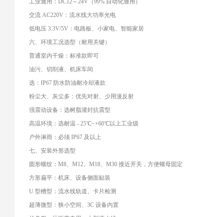
工业通用：DC12～24V（99% 自动化通用）
交流 AC220V：流水线大功率光电
低电压 3.3V/5V：电路板、小家电、智能家居
六、环境工况选型（耐用关键）
普通室内干燥：标准款即可
油污、切削液、机床车间
选：IP67 防水防油耐冷却液款
粉尘大、灰尘多：优先对射、少用漫反射
强震动设备：选树脂灌封抗震型
高温环境：选耐温 - 25℃~+60℃以上工业级
户外淋雨：必须 IP67 及以上
七、安装外形选型
圆形螺纹：M8、M12、M18、M30 接近开关，方便螺母固定
方形扁平：机床、设备侧面贴装
U 型槽型：流水线轨道、卡片检测
超薄微型：狭小空间、3C 设备内置