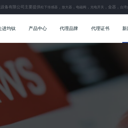
化设备有限公司主要提供
，
，
，
，金器，
松下传感器
放大器
电磁阀
光电开关
台湾
走进均钛
产品中心
代理品牌
代理证书
新