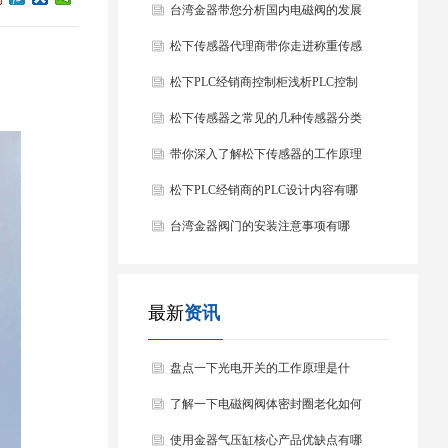
台湾金器带您分析国内电磁阀的发展
情况
松下传感器代理商带你走进称重传感
器
松下PLC经销商控制柜浅析PLC控制
器的基本结构
松下传感器之常见的几种传感器分类
以及他们的特点
带你深入了解松下传感器的工作原理
以及分类
松下PLC经销商的PLC设计内容有哪
些？
台湾金器阀门的安装注意事项有哪
些？
最新
资讯
盘点一下光电开关的工作原理是什
么？
了解一下电磁阀阀体密封圈老化如何
处理？
使用金器气压缸核心产品优缺点有哪