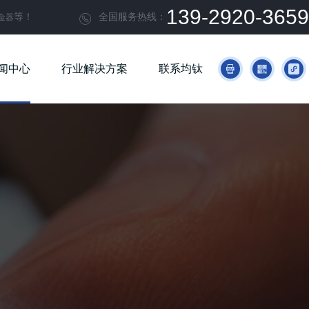
139-2920-3659
等！
全国服务热线：
金器

闻中心
行业解决方案
联系均钛


