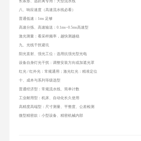
长条形、远距离专用：大型流水线
八、响应速度（高速流水线必看）
普通低速：1ms 足够
高速分拣、高速输送：0.1ms~0.5ms高速型
激光测量：看采样频率，越快测越稳
九、光线干扰避坑
阳光直射、强光工位：选用抗强光型光电
设备自身灯光干扰：调整安装方向或加遮光罩
红光 / 红外光：常规通用；激光红光：精准定位
十、成本与系列等级选型
普通经济型：常规流水线、简单计数
工业耐用型：机床、自动化长久使用
高精度高端型：尺寸测量、平整度、公差检测
微型精密款：小型设备、精密机械内部