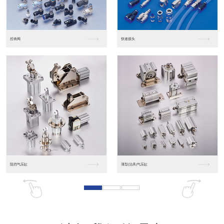
东莞松下PLC
松下人机界面GT07
松下人机界面DP10...
数字光钎传感器FX-...