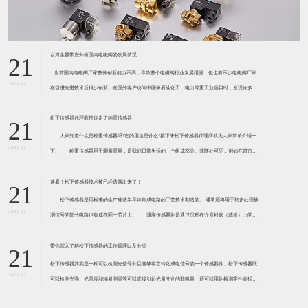
台湾金器带您分析国内电磁阀的发展情况
21
​ 当前国内电磁阀厂家整体创新能力不高，导致整个电磁阀行业发展缓慢，但也有不少电磁阀厂家
2021-01
在引进先进技术后很少创新。在国外客户访问中国像石油化工、电力等重工业项目时，发现许多项
目的电磁阀产品仅仅是在别人设计原型的基础上做出改变。 目前我国电磁阀行业设计
松下传感器代理商带你走进称重传感器
21
大家知道什么是称重传感器吗?它的用途是什么?接下来松下传感器代理商就为大家简单介绍一
2021-01
下。 称重传感器用于测量重量，是我们日常生活的一个组成部分。其随处可见，例如在超市柜
台或是高速公路上。当然，您通常不能立即识别，因为它们隐藏在仪器中。 称重传感器 通常由
带有应变片的弹性体组成。弹性体通常由钢
速看！松下传感器技术被已经透露出来了！
21
松下传感器是用标准的生产硅基半导体集成电路的工艺技术制造的。 通常还将用于初步处理被
2021-01
测信号的部分电路也集成在同一芯片上。 薄膜传感器则是通过沉积在介质衬底（基板）上的，
相应敏感材料的薄膜形成的。使用混合工艺时，同样可将部分电路制造在此基板上。 厚膜传感
器是利用相应材料的浆料，涂覆在陶瓷基片上
带你深入了解松下传感器的工作原理以及分类
21
松下传感器其实是一种可以检测光信号并且能够将它转化成电信号的一个传感器件，松下传感器既
2021-01
可以检测光强、光照度和辐射测温等可以直接引起光量变化的非电量，还可以用到检测零件直径、
表面粗糙度、应变、位移等。松下传感器它的性能高、响应速度快、非接触等特点，所以在工业自