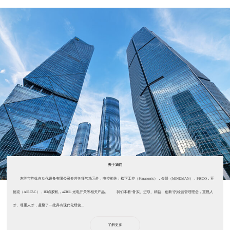
关于我们
东莞市均钛自动化设备有限公司专营各项气动元件，电控相关：松下工控（Panasonic），金器（MINDMAN），PISCO，亚
德克（AIRTAC），IEI点胶机，aZBIL 光电开关等相关产品。 我们本着“务实、进取、精益、创新”的经营管理理念，重视人
才、尊重人才，凝聚了一批具有现代化经营...
了解更多