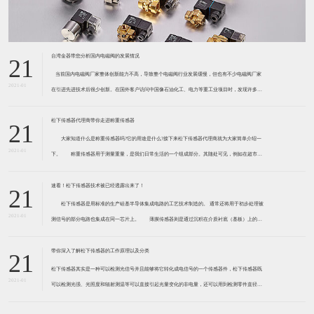
台湾金器带您分析国内电磁阀的发展情况
21
​ 当前国内电磁阀厂家整体创新能力不高，导致整个电磁阀行业发展缓慢，但也有不少电磁阀厂家
2021-01
在引进先进技术后很少创新。在国外客户访问中国像石油化工、电力等重工业项目时，发现许多项
目的电磁阀产品仅仅是在别人设计原型的基础上做出改变。 目前我国电磁阀行业设计
松下传感器代理商带你走进称重传感器
21
大家知道什么是称重传感器吗?它的用途是什么?接下来松下传感器代理商就为大家简单介绍一
2021-01
下。 称重传感器用于测量重量，是我们日常生活的一个组成部分。其随处可见，例如在超市柜
台或是高速公路上。当然，您通常不能立即识别，因为它们隐藏在仪器中。 称重传感器 通常由
带有应变片的弹性体组成。弹性体通常由钢
速看！松下传感器技术被已经透露出来了！
21
松下传感器是用标准的生产硅基半导体集成电路的工艺技术制造的。 通常还将用于初步处理被
2021-01
测信号的部分电路也集成在同一芯片上。 薄膜传感器则是通过沉积在介质衬底（基板）上的，
相应敏感材料的薄膜形成的。使用混合工艺时，同样可将部分电路制造在此基板上。 厚膜传感
器是利用相应材料的浆料，涂覆在陶瓷基片上
带你深入了解松下传感器的工作原理以及分类
21
松下传感器其实是一种可以检测光信号并且能够将它转化成电信号的一个传感器件，松下传感器既
2021-01
可以检测光强、光照度和辐射测温等可以直接引起光量变化的非电量，还可以用到检测零件直径、
表面粗糙度、应变、位移等。松下传感器它的性能高、响应速度快、非接触等特点，所以在工业自