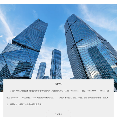
关于我们
东莞市均钛自动化设备有限公司专营各项气动元件，电控相关：松下工控（Panasonic），金器（MINDMAN），PISCO，亚
德克（AIRTAC），IEI点胶机，aZBIL 光电开关等相关产品。 我们本着“务实、进取、精益、创新”的经营管理理念，重视人
才、尊重人才，凝聚了一批具有现代化经营...
了解更多