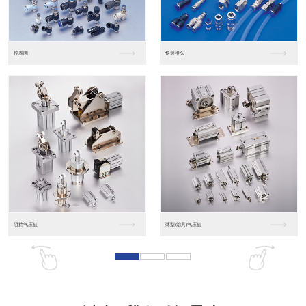
东莞松下PLC
松下人机界面GT07
松下人机界面DP10...
数字光钎传感器FX-...