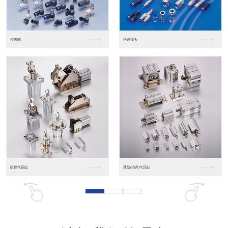
东莞松下PLC
松下人机界面GT07
松下人机界面DP10...
数字光钎传感器FX-...