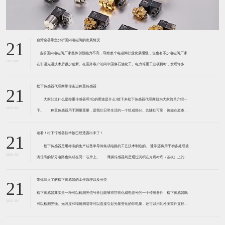
台湾金器带您分析国内电磁阀的发展情况
21
​ 当前国内电磁阀厂家整体创新能力不高，导致整个电磁阀行业发展缓慢，但也有不少电磁阀厂家
2021-01
在引进先进技术后很少创新。在国外客户访问中国像石油化工、电力等重工业项目时，发现许多项
目的电磁阀产品仅仅是在别人设计原型的基础上做出改变。 目前我国电磁阀行业设计
松下传感器代理商带你走进称重传感器
21
大家知道什么是称重传感器吗?它的用途是什么?接下来松下传感器代理商就为大家简单介绍一
2021-01
下。 称重传感器用于测量重量，是我们日常生活的一个组成部分。其随处可见，例如在超市柜
台或是高速公路上。当然，您通常不能立即识别，因为它们隐藏在仪器中。 称重传感器 通常由
带有应变片的弹性体组成。弹性体通常由钢
速看！松下传感器技术被已经透露出来了！
21
松下传感器是用标准的生产硅基半导体集成电路的工艺技术制造的。 通常还将用于初步处理被
2021-01
测信号的部分电路也集成在同一芯片上。 薄膜传感器则是通过沉积在介质衬底（基板）上的，
相应敏感材料的薄膜形成的。使用混合工艺时，同样可将部分电路制造在此基板上。 厚膜传感
器是利用相应材料的浆料，涂覆在陶瓷基片上
带你深入了解松下传感器的工作原理以及分类
21
松下传感器其实是一种可以检测光信号并且能够将它转化成电信号的一个传感器件，松下传感器既
2021-01
可以检测光强、光照度和辐射测温等可以直接引起光量变化的非电量，还可以用到检测零件直径、
表面粗糙度、应变、位移等。松下传感器它的性能高、响应速度快、非接触等特点，所以在工业自