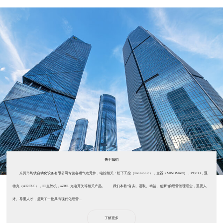
关于我们
东莞市均钛自动化设备有限公司专营各项气动元件，电控相关：松下工控（Panasonic），金器（MINDMAN），PISCO，亚
德克（AIRTAC），IEI点胶机，aZBIL 光电开关等相关产品。 我们本着“务实、进取、精益、创新”的经营管理理念，重视人
才、尊重人才，凝聚了一批具有现代化经营...
了解更多