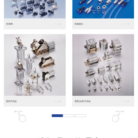
东莞松下PLC
松下人机界面GT07
松下人机界面DP10...
数字光钎传感器FX-...