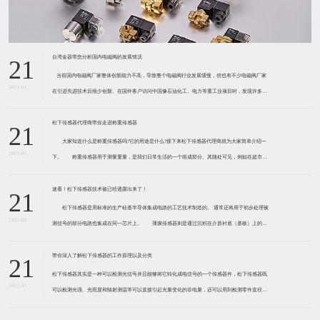
台湾金器带您分析国内电磁阀的发展情况
21
​ 当前国内电磁阀厂家整体创新能力不高，导致整个电磁阀行业发展缓慢，但也有不少电磁阀厂家
2021-01
在引进先进技术后很少创新。在国外客户访问中国像石油化工、电力等重工业项目时，发现许多项
目的电磁阀产品仅仅是在别人设计原型的基础上做出改变。 目前我国电磁阀行业设计
松下传感器代理商带你走进称重传感器
21
大家知道什么是称重传感器吗?它的用途是什么?接下来松下传感器代理商就为大家简单介绍一
2021-01
下。 称重传感器用于测量重量，是我们日常生活的一个组成部分。其随处可见，例如在超市柜
台或是高速公路上。当然，您通常不能立即识别，因为它们隐藏在仪器中。 称重传感器 通常由
带有应变片的弹性体组成。弹性体通常由钢
速看！松下传感器技术被已经透露出来了！
21
松下传感器是用标准的生产硅基半导体集成电路的工艺技术制造的。 通常还将用于初步处理被
2021-01
测信号的部分电路也集成在同一芯片上。 薄膜传感器则是通过沉积在介质衬底（基板）上的，
相应敏感材料的薄膜形成的。使用混合工艺时，同样可将部分电路制造在此基板上。 厚膜传感
器是利用相应材料的浆料，涂覆在陶瓷基片上
带你深入了解松下传感器的工作原理以及分类
21
松下传感器其实是一种可以检测光信号并且能够将它转化成电信号的一个传感器件，松下传感器既
2021-01
可以检测光强、光照度和辐射测温等可以直接引起光量变化的非电量，还可以用到检测零件直径、
表面粗糙度、应变、位移等。松下传感器它的性能高、响应速度快、非接触等特点，所以在工业自