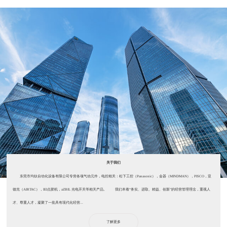
关于我们
东莞市均钛自动化设备有限公司专营各项气动元件，电控相关：松下工控（Panasonic），金器（MINDMAN），PISCO，亚
德克（AIRTAC），IEI点胶机，aZBIL 光电开关等相关产品。 我们本着“务实、进取、精益、创新”的经营管理理念，重视人
才、尊重人才，凝聚了一批具有现代化经营...
了解更多