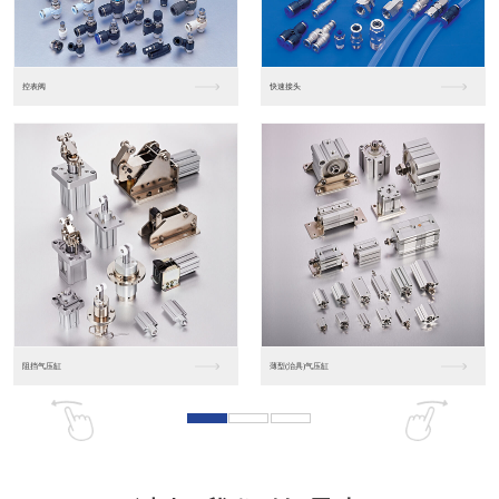
东莞松下PLC
松下人机界面GT07
松下人机界面DP10...
数字光钎传感器FX-...