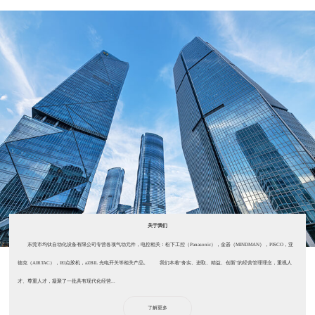
关于我们
东莞市均钛自动化设备有限公司专营各项气动元件，电控相关：松下工控（Panasonic），金器（MINDMAN），PISCO，亚
德克（AIRTAC），IEI点胶机，aZBIL 光电开关等相关产品。 我们本着“务实、进取、精益、创新”的经营管理理念，重视人
才、尊重人才，凝聚了一批具有现代化经营...
了解更多