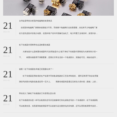
台湾金器带您分析国内电磁阀的发展情况
21
​ 当前国内电磁阀厂家整体创新能力不高，导致整个电磁阀行业发展缓慢，但也有不少电磁阀厂家
2021-01
在引进先进技术后很少创新。在国外客户访问中国像石油化工、电力等重工业项目时，发现许多项
目的电磁阀产品仅仅是在别人设计原型的基础上做出改变。 目前我国电磁阀行业设计
松下传感器代理商带你走进称重传感器
21
大家知道什么是称重传感器吗?它的用途是什么?接下来松下传感器代理商就为大家简单介绍一
2021-01
下。 称重传感器用于测量重量，是我们日常生活的一个组成部分。其随处可见，例如在超市柜
台或是高速公路上。当然，您通常不能立即识别，因为它们隐藏在仪器中。 称重传感器 通常由
带有应变片的弹性体组成。弹性体通常由钢
速看！松下传感器技术被已经透露出来了！
21
松下传感器是用标准的生产硅基半导体集成电路的工艺技术制造的。 通常还将用于初步处理被
2021-01
测信号的部分电路也集成在同一芯片上。 薄膜传感器则是通过沉积在介质衬底（基板）上的，
相应敏感材料的薄膜形成的。使用混合工艺时，同样可将部分电路制造在此基板上。 厚膜传感
器是利用相应材料的浆料，涂覆在陶瓷基片上
带你深入了解松下传感器的工作原理以及分类
21
松下传感器其实是一种可以检测光信号并且能够将它转化成电信号的一个传感器件，松下传感器既
2021-01
可以检测光强、光照度和辐射测温等可以直接引起光量变化的非电量，还可以用到检测零件直径、
表面粗糙度、应变、位移等。松下传感器它的性能高、响应速度快、非接触等特点，所以在工业自