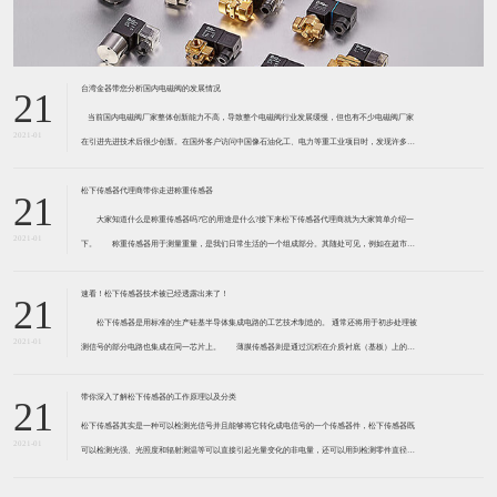
台湾金器带您分析国内电磁阀的发展情况
21
​ 当前国内电磁阀厂家整体创新能力不高，导致整个电磁阀行业发展缓慢，但也有不少电磁阀厂家
2021-01
在引进先进技术后很少创新。在国外客户访问中国像石油化工、电力等重工业项目时，发现许多项
目的电磁阀产品仅仅是在别人设计原型的基础上做出改变。 目前我国电磁阀行业设计
松下传感器代理商带你走进称重传感器
21
大家知道什么是称重传感器吗?它的用途是什么?接下来松下传感器代理商就为大家简单介绍一
2021-01
下。 称重传感器用于测量重量，是我们日常生活的一个组成部分。其随处可见，例如在超市柜
台或是高速公路上。当然，您通常不能立即识别，因为它们隐藏在仪器中。 称重传感器 通常由
带有应变片的弹性体组成。弹性体通常由钢
速看！松下传感器技术被已经透露出来了！
21
松下传感器是用标准的生产硅基半导体集成电路的工艺技术制造的。 通常还将用于初步处理被
2021-01
测信号的部分电路也集成在同一芯片上。 薄膜传感器则是通过沉积在介质衬底（基板）上的，
相应敏感材料的薄膜形成的。使用混合工艺时，同样可将部分电路制造在此基板上。 厚膜传感
器是利用相应材料的浆料，涂覆在陶瓷基片上
带你深入了解松下传感器的工作原理以及分类
21
松下传感器其实是一种可以检测光信号并且能够将它转化成电信号的一个传感器件，松下传感器既
2021-01
可以检测光强、光照度和辐射测温等可以直接引起光量变化的非电量，还可以用到检测零件直径、
表面粗糙度、应变、位移等。松下传感器它的性能高、响应速度快、非接触等特点，所以在工业自