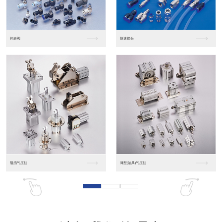
东莞松下PLC
松下人机界面GT07
松下人机界面DP10...
数字光钎传感器FX-...