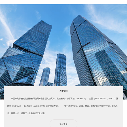
关于我们
东莞市均钛自动化设备有限公司专营各项气动元件，电控相关：松下工控（Panasonic），金器（MINDMAN），PISCO，亚
德克（AIRTAC），IEI点胶机，aZBIL 光电开关等相关产品。 我们本着“务实、进取、精益、创新”的经营管理理念，重视人
才、尊重人才，凝聚了一批具有现代化经营...
了解更多