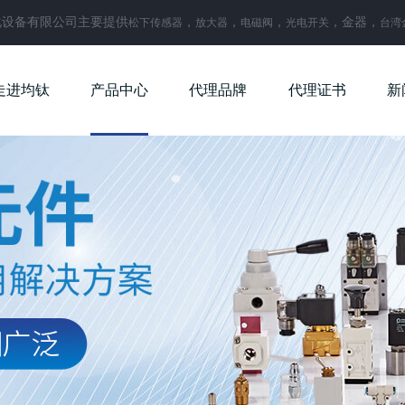
化设备有限公司主要提供
，
，
，
，金器，
松下传感器
放大器
电磁阀
光电开关
台湾
走进均钛
产品中心
代理品牌
代理证书
新