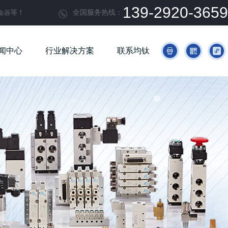
139-2920-3659
等！
全国服务热线：
金器

闻中心
行业解决方案
联系均钛


