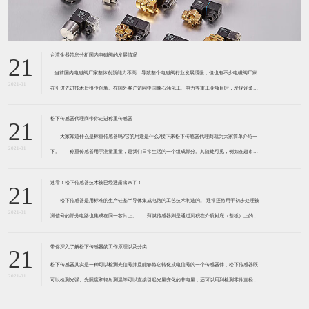
台湾金器带您分析国内电磁阀的发展情况
21
​ 当前国内电磁阀厂家整体创新能力不高，导致整个电磁阀行业发展缓慢，但也有不少电磁阀厂家
2021-01
在引进先进技术后很少创新。在国外客户访问中国像石油化工、电力等重工业项目时，发现许多项
目的电磁阀产品仅仅是在别人设计原型的基础上做出改变。 目前我国电磁阀行业设计
松下传感器代理商带你走进称重传感器
21
大家知道什么是称重传感器吗?它的用途是什么?接下来松下传感器代理商就为大家简单介绍一
2021-01
下。 称重传感器用于测量重量，是我们日常生活的一个组成部分。其随处可见，例如在超市柜
台或是高速公路上。当然，您通常不能立即识别，因为它们隐藏在仪器中。 称重传感器 通常由
带有应变片的弹性体组成。弹性体通常由钢
速看！松下传感器技术被已经透露出来了！
21
松下传感器是用标准的生产硅基半导体集成电路的工艺技术制造的。 通常还将用于初步处理被
2021-01
测信号的部分电路也集成在同一芯片上。 薄膜传感器则是通过沉积在介质衬底（基板）上的，
相应敏感材料的薄膜形成的。使用混合工艺时，同样可将部分电路制造在此基板上。 厚膜传感
器是利用相应材料的浆料，涂覆在陶瓷基片上
带你深入了解松下传感器的工作原理以及分类
21
松下传感器其实是一种可以检测光信号并且能够将它转化成电信号的一个传感器件，松下传感器既
2021-01
可以检测光强、光照度和辐射测温等可以直接引起光量变化的非电量，还可以用到检测零件直径、
表面粗糙度、应变、位移等。松下传感器它的性能高、响应速度快、非接触等特点，所以在工业自