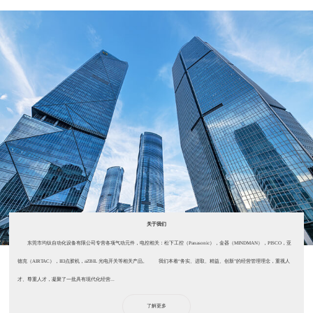
关于我们
东莞市均钛自动化设备有限公司专营各项气动元件，电控相关：松下工控（Panasonic），金器（MINDMAN），PISCO，亚
德克（AIRTAC），IEI点胶机，aZBIL 光电开关等相关产品。 我们本着“务实、进取、精益、创新”的经营管理理念，重视人
才、尊重人才，凝聚了一批具有现代化经营...
了解更多