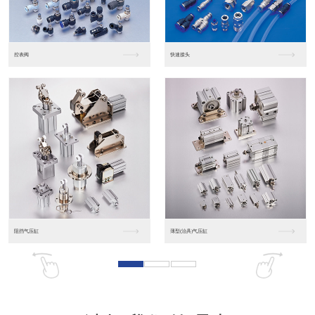
东莞松下PLC
松下人机界面GT07
松下人机界面DP10...
数字光钎传感器FX-...