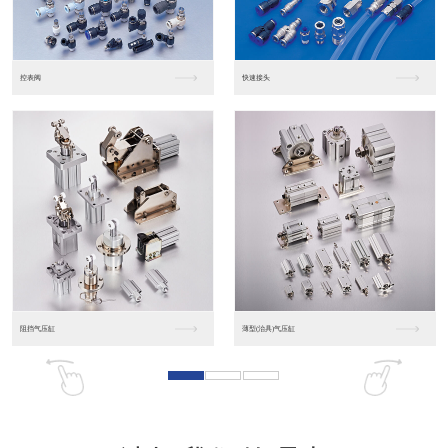
东莞松下PLC
松下人机界面GT07
松下人机界面DP10...
数字光钎传感器FX-...