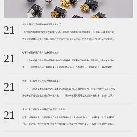
台湾金器带您分析国内电磁阀的发展情况
21
​ 当前国内电磁阀厂家整体创新能力不高，导致整个电磁阀行业发展缓慢，但也有不少电磁阀厂家
2021-01
在引进先进技术后很少创新。在国外客户访问中国像石油化工、电力等重工业项目时，发现许多项
目的电磁阀产品仅仅是在别人设计原型的基础上做出改变。 目前我国电磁阀行业设计
松下传感器代理商带你走进称重传感器
21
大家知道什么是称重传感器吗?它的用途是什么?接下来松下传感器代理商就为大家简单介绍一
2021-01
下。 称重传感器用于测量重量，是我们日常生活的一个组成部分。其随处可见，例如在超市柜
台或是高速公路上。当然，您通常不能立即识别，因为它们隐藏在仪器中。 称重传感器 通常由
带有应变片的弹性体组成。弹性体通常由钢
速看！松下传感器技术被已经透露出来了！
21
松下传感器是用标准的生产硅基半导体集成电路的工艺技术制造的。 通常还将用于初步处理被
2021-01
测信号的部分电路也集成在同一芯片上。 薄膜传感器则是通过沉积在介质衬底（基板）上的，
相应敏感材料的薄膜形成的。使用混合工艺时，同样可将部分电路制造在此基板上。 厚膜传感
器是利用相应材料的浆料，涂覆在陶瓷基片上
带你深入了解松下传感器的工作原理以及分类
21
松下传感器其实是一种可以检测光信号并且能够将它转化成电信号的一个传感器件，松下传感器既
2021-01
可以检测光强、光照度和辐射测温等可以直接引起光量变化的非电量，还可以用到检测零件直径、
表面粗糙度、应变、位移等。松下传感器它的性能高、响应速度快、非接触等特点，所以在工业自