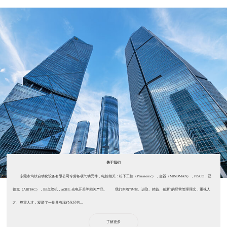
关于我们
东莞市均钛自动化设备有限公司专营各项气动元件，电控相关：松下工控（Panasonic），金器（MINDMAN），PISCO，亚
德克（AIRTAC），IEI点胶机，aZBIL 光电开关等相关产品。 我们本着“务实、进取、精益、创新”的经营管理理念，重视人
才、尊重人才，凝聚了一批具有现代化经营...
了解更多