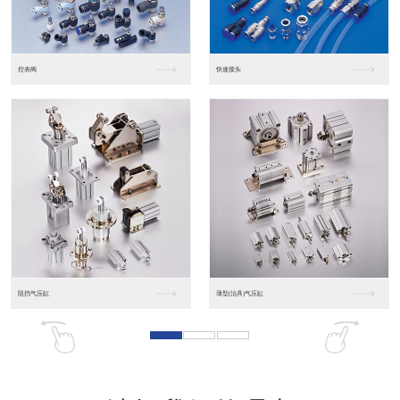
东莞松下PLC
松下人机界面GT07
松下人机界面DP10...
数字光钎传感器FX-...