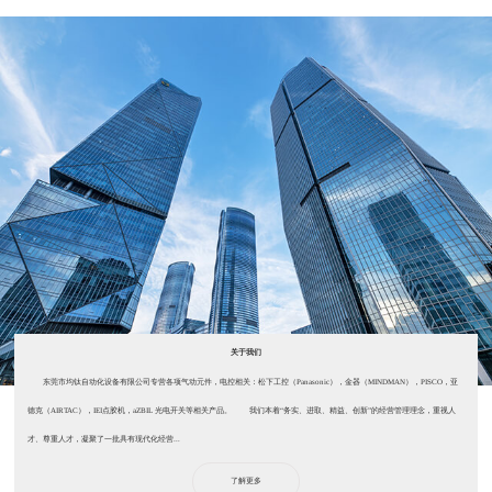
关于我们
东莞市均钛自动化设备有限公司专营各项气动元件，电控相关：松下工控（Panasonic），金器（MINDMAN），PISCO，亚
德克（AIRTAC），IEI点胶机，aZBIL 光电开关等相关产品。 我们本着“务实、进取、精益、创新”的经营管理理念，重视人
才、尊重人才，凝聚了一批具有现代化经营...
了解更多