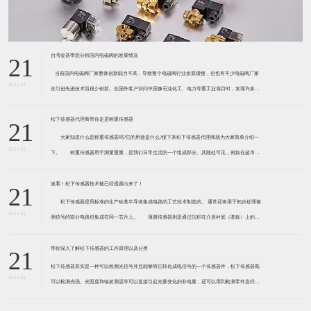
台湾金器带您分析国内电磁阀的发展情况
21
​ 当前国内电磁阀厂家整体创新能力不高，导致整个电磁阀行业发展缓慢，但也有不少电磁阀厂家
2021-01
在引进先进技术后很少创新。在国外客户访问中国像石油化工、电力等重工业项目时，发现许多项
目的电磁阀产品仅仅是在别人设计原型的基础上做出改变。 目前我国电磁阀行业设计
松下传感器代理商带你走进称重传感器
21
大家知道什么是称重传感器吗?它的用途是什么?接下来松下传感器代理商就为大家简单介绍一
2021-01
下。 称重传感器用于测量重量，是我们日常生活的一个组成部分。其随处可见，例如在超市柜
台或是高速公路上。当然，您通常不能立即识别，因为它们隐藏在仪器中。 称重传感器 通常由
带有应变片的弹性体组成。弹性体通常由钢
速看！松下传感器技术被已经透露出来了！
21
松下传感器是用标准的生产硅基半导体集成电路的工艺技术制造的。 通常还将用于初步处理被
2021-01
测信号的部分电路也集成在同一芯片上。 薄膜传感器则是通过沉积在介质衬底（基板）上的，
相应敏感材料的薄膜形成的。使用混合工艺时，同样可将部分电路制造在此基板上。 厚膜传感
器是利用相应材料的浆料，涂覆在陶瓷基片上
带你深入了解松下传感器的工作原理以及分类
21
松下传感器其实是一种可以检测光信号并且能够将它转化成电信号的一个传感器件，松下传感器既
2021-01
可以检测光强、光照度和辐射测温等可以直接引起光量变化的非电量，还可以用到检测零件直径、
表面粗糙度、应变、位移等。松下传感器它的性能高、响应速度快、非接触等特点，所以在工业自