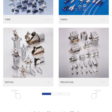
东莞松下PLC
松下人机界面GT07
松下人机界面DP10...
数字光钎传感器FX-...