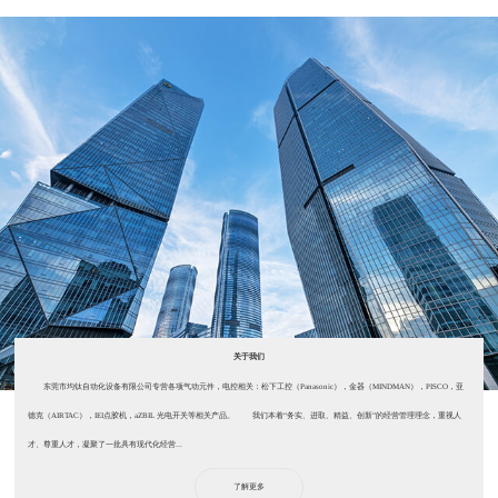
关于我们
东莞市均钛自动化设备有限公司专营各项气动元件，电控相关：松下工控（Panasonic），金器（MINDMAN），PISCO，亚
德克（AIRTAC），IEI点胶机，aZBIL 光电开关等相关产品。 我们本着“务实、进取、精益、创新”的经营管理理念，重视人
才、尊重人才，凝聚了一批具有现代化经营...
了解更多