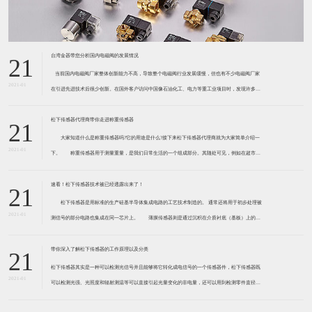
台湾金器带您分析国内电磁阀的发展情况
21
​ 当前国内电磁阀厂家整体创新能力不高，导致整个电磁阀行业发展缓慢，但也有不少电磁阀厂家
2021-01
在引进先进技术后很少创新。在国外客户访问中国像石油化工、电力等重工业项目时，发现许多项
目的电磁阀产品仅仅是在别人设计原型的基础上做出改变。 目前我国电磁阀行业设计
松下传感器代理商带你走进称重传感器
21
大家知道什么是称重传感器吗?它的用途是什么?接下来松下传感器代理商就为大家简单介绍一
2021-01
下。 称重传感器用于测量重量，是我们日常生活的一个组成部分。其随处可见，例如在超市柜
台或是高速公路上。当然，您通常不能立即识别，因为它们隐藏在仪器中。 称重传感器 通常由
带有应变片的弹性体组成。弹性体通常由钢
速看！松下传感器技术被已经透露出来了！
21
松下传感器是用标准的生产硅基半导体集成电路的工艺技术制造的。 通常还将用于初步处理被
2021-01
测信号的部分电路也集成在同一芯片上。 薄膜传感器则是通过沉积在介质衬底（基板）上的，
相应敏感材料的薄膜形成的。使用混合工艺时，同样可将部分电路制造在此基板上。 厚膜传感
器是利用相应材料的浆料，涂覆在陶瓷基片上
带你深入了解松下传感器的工作原理以及分类
21
松下传感器其实是一种可以检测光信号并且能够将它转化成电信号的一个传感器件，松下传感器既
2021-01
可以检测光强、光照度和辐射测温等可以直接引起光量变化的非电量，还可以用到检测零件直径、
表面粗糙度、应变、位移等。松下传感器它的性能高、响应速度快、非接触等特点，所以在工业自