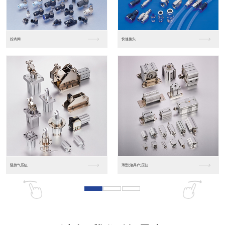
东莞松下PLC
松下人机界面GT07
松下人机界面DP10...
数字光钎传感器FX-...