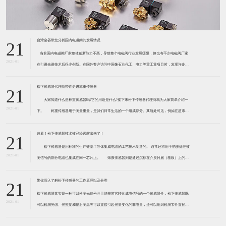
台湾金器带您分析国内电磁阀的发展情况
21
​ 当前国内电磁阀厂家整体创新能力不高，导致整个电磁阀行业发展缓慢，但也有不少电磁阀厂家
2021-01
在引进先进技术后很少创新。在国外客户访问中国像石油化工、电力等重工业项目时，发现许多项
目的电磁阀产品仅仅是在别人设计原型的基础上做出改变。 目前我国电磁阀行业设计
松下传感器代理商带你走进称重传感器
21
大家知道什么是称重传感器吗?它的用途是什么?接下来松下传感器代理商就为大家简单介绍一
2021-01
下。 称重传感器用于测量重量，是我们日常生活的一个组成部分。其随处可见，例如在超市柜
台或是高速公路上。当然，您通常不能立即识别，因为它们隐藏在仪器中。 称重传感器 通常由
带有应变片的弹性体组成。弹性体通常由钢
速看！松下传感器技术被已经透露出来了！
21
松下传感器是用标准的生产硅基半导体集成电路的工艺技术制造的。 通常还将用于初步处理被
2021-01
测信号的部分电路也集成在同一芯片上。 薄膜传感器则是通过沉积在介质衬底（基板）上的，
相应敏感材料的薄膜形成的。使用混合工艺时，同样可将部分电路制造在此基板上。 厚膜传感
器是利用相应材料的浆料，涂覆在陶瓷基片上
带你深入了解松下传感器的工作原理以及分类
21
松下传感器其实是一种可以检测光信号并且能够将它转化成电信号的一个传感器件，松下传感器既
2021-01
可以检测光强、光照度和辐射测温等可以直接引起光量变化的非电量，还可以用到检测零件直径、
表面粗糙度、应变、位移等。松下传感器它的性能高、响应速度快、非接触等特点，所以在工业自