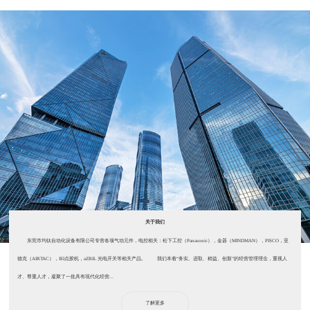
关于我们
东莞市均钛自动化设备有限公司专营各项气动元件，电控相关：松下工控（Panasonic），金器（MINDMAN），PISCO，亚
德克（AIRTAC），IEI点胶机，aZBIL 光电开关等相关产品。 我们本着“务实、进取、精益、创新”的经营管理理念，重视人
才、尊重人才，凝聚了一批具有现代化经营...
了解更多