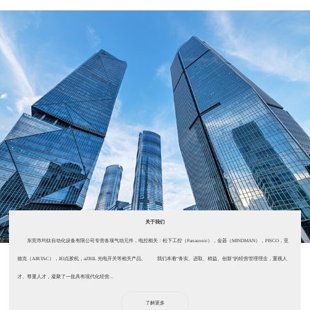
关于我们
东莞市均钛自动化设备有限公司专营各项气动元件，电控相关：松下工控（Panasonic），金器（MINDMAN），PISCO，亚
德克（AIRTAC），IEI点胶机，aZBIL 光电开关等相关产品。 我们本着“务实、进取、精益、创新”的经营管理理念，重视人
才、尊重人才，凝聚了一批具有现代化经营...
了解更多