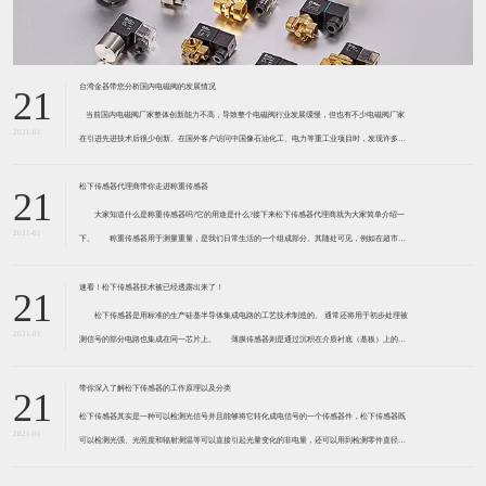
台湾金器带您分析国内电磁阀的发展情况
21
​ 当前国内电磁阀厂家整体创新能力不高，导致整个电磁阀行业发展缓慢，但也有不少电磁阀厂家
2021-01
在引进先进技术后很少创新。在国外客户访问中国像石油化工、电力等重工业项目时，发现许多项
目的电磁阀产品仅仅是在别人设计原型的基础上做出改变。 目前我国电磁阀行业设计
松下传感器代理商带你走进称重传感器
21
大家知道什么是称重传感器吗?它的用途是什么?接下来松下传感器代理商就为大家简单介绍一
2021-01
下。 称重传感器用于测量重量，是我们日常生活的一个组成部分。其随处可见，例如在超市柜
台或是高速公路上。当然，您通常不能立即识别，因为它们隐藏在仪器中。 称重传感器 通常由
带有应变片的弹性体组成。弹性体通常由钢
速看！松下传感器技术被已经透露出来了！
21
松下传感器是用标准的生产硅基半导体集成电路的工艺技术制造的。 通常还将用于初步处理被
2021-01
测信号的部分电路也集成在同一芯片上。 薄膜传感器则是通过沉积在介质衬底（基板）上的，
相应敏感材料的薄膜形成的。使用混合工艺时，同样可将部分电路制造在此基板上。 厚膜传感
器是利用相应材料的浆料，涂覆在陶瓷基片上
带你深入了解松下传感器的工作原理以及分类
21
松下传感器其实是一种可以检测光信号并且能够将它转化成电信号的一个传感器件，松下传感器既
2021-01
可以检测光强、光照度和辐射测温等可以直接引起光量变化的非电量，还可以用到检测零件直径、
表面粗糙度、应变、位移等。松下传感器它的性能高、响应速度快、非接触等特点，所以在工业自