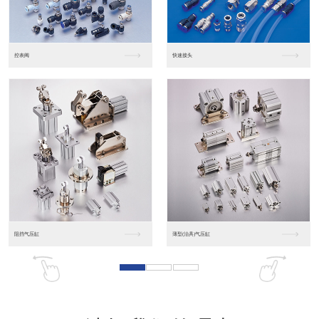
东莞松下PLC
松下人机界面GT07
松下人机界面DP10...
数字光钎传感器FX-...