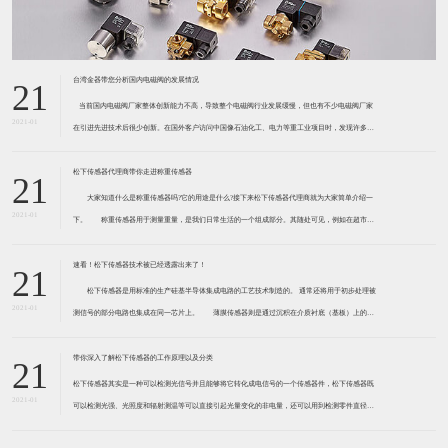
台湾金器带您分析国内电磁阀的发展情况
21
​ 当前国内电磁阀厂家整体创新能力不高，导致整个电磁阀行业发展缓慢，但也有不少电磁阀厂家
2021-01
在引进先进技术后很少创新。在国外客户访问中国像石油化工、电力等重工业项目时，发现许多项
目的电磁阀产品仅仅是在别人设计原型的基础上做出改变。 目前我国电磁阀行业设计
松下传感器代理商带你走进称重传感器
21
大家知道什么是称重传感器吗?它的用途是什么?接下来松下传感器代理商就为大家简单介绍一
2021-01
下。 称重传感器用于测量重量，是我们日常生活的一个组成部分。其随处可见，例如在超市柜
台或是高速公路上。当然，您通常不能立即识别，因为它们隐藏在仪器中。 称重传感器 通常由
带有应变片的弹性体组成。弹性体通常由钢
速看！松下传感器技术被已经透露出来了！
21
松下传感器是用标准的生产硅基半导体集成电路的工艺技术制造的。 通常还将用于初步处理被
2021-01
测信号的部分电路也集成在同一芯片上。 薄膜传感器则是通过沉积在介质衬底（基板）上的，
相应敏感材料的薄膜形成的。使用混合工艺时，同样可将部分电路制造在此基板上。 厚膜传感
器是利用相应材料的浆料，涂覆在陶瓷基片上
带你深入了解松下传感器的工作原理以及分类
21
松下传感器其实是一种可以检测光信号并且能够将它转化成电信号的一个传感器件，松下传感器既
2021-01
可以检测光强、光照度和辐射测温等可以直接引起光量变化的非电量，还可以用到检测零件直径、
表面粗糙度、应变、位移等。松下传感器它的性能高、响应速度快、非接触等特点，所以在工业自