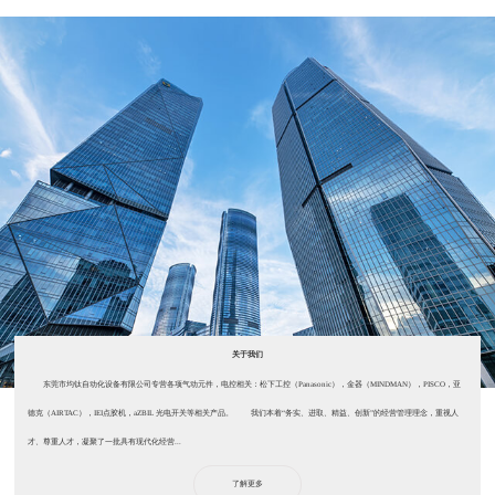
关于我们
东莞市均钛自动化设备有限公司专营各项气动元件，电控相关：松下工控（Panasonic），金器（MINDMAN），PISCO，亚
德克（AIRTAC），IEI点胶机，aZBIL 光电开关等相关产品。 我们本着“务实、进取、精益、创新”的经营管理理念，重视人
才、尊重人才，凝聚了一批具有现代化经营...
了解更多