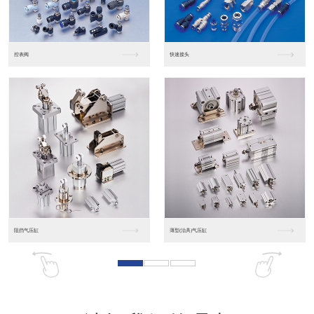
东莞松下PLC
松下人机界面GT07
松下人机界面DP10...
数字光钎传感器FX-...