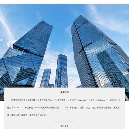
关于我们
东莞市均钛自动化设备有限公司专营各项气动元件，电控相关：松下工控（Panasonic），金器（MINDMAN），PISCO，亚
德克（AIRTAC），IEI点胶机，aZBIL 光电开关等相关产品。 我们本着“务实、进取、精益、创新”的经营管理理念，重视人
才、尊重人才，凝聚了一批具有现代化经营...
了解更多