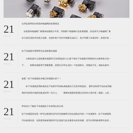
台湾金器带您分析国内电磁阀的发展情况
21
​ 当前国内电磁阀厂家整体创新能力不高，导致整个电磁阀行业发展缓慢，但也有不少电磁阀厂家
2021-01
在引进先进技术后很少创新。在国外客户访问中国像石油化工、电力等重工业项目时，发现许多项
目的电磁阀产品仅仅是在别人设计原型的基础上做出改变。 目前我国电磁阀行业设计
松下传感器代理商带你走进称重传感器
21
大家知道什么是称重传感器吗?它的用途是什么?接下来松下传感器代理商就为大家简单介绍一
2021-01
下。 称重传感器用于测量重量，是我们日常生活的一个组成部分。其随处可见，例如在超市柜
台或是高速公路上。当然，您通常不能立即识别，因为它们隐藏在仪器中。 称重传感器 通常由
带有应变片的弹性体组成。弹性体通常由钢
速看！松下传感器技术被已经透露出来了！
21
松下传感器是用标准的生产硅基半导体集成电路的工艺技术制造的。 通常还将用于初步处理被
2021-01
测信号的部分电路也集成在同一芯片上。 薄膜传感器则是通过沉积在介质衬底（基板）上的，
相应敏感材料的薄膜形成的。使用混合工艺时，同样可将部分电路制造在此基板上。 厚膜传感
器是利用相应材料的浆料，涂覆在陶瓷基片上
带你深入了解松下传感器的工作原理以及分类
21
松下传感器其实是一种可以检测光信号并且能够将它转化成电信号的一个传感器件，松下传感器既
2021-01
可以检测光强、光照度和辐射测温等可以直接引起光量变化的非电量，还可以用到检测零件直径、
表面粗糙度、应变、位移等。松下传感器它的性能高、响应速度快、非接触等特点，所以在工业自