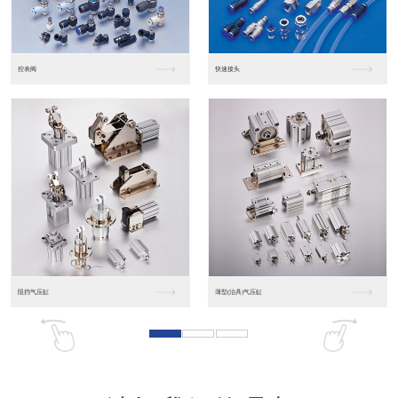
东莞松下PLC
松下人机界面GT07
松下人机界面DP10...
数字光钎传感器FX-...