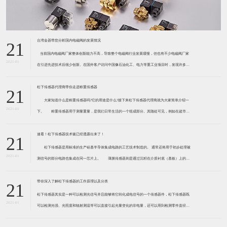
台湾金器带您分析国内电磁阀的发展情况
21
​ 当前国内电磁阀厂家整体创新能力不高，导致整个电磁阀行业发展缓慢，但也有不少电磁阀厂家
2021-01
在引进先进技术后很少创新。在国外客户访问中国像石油化工、电力等重工业项目时，发现许多项
目的电磁阀产品仅仅是在别人设计原型的基础上做出改变。 目前我国电磁阀行业设计
松下传感器代理商带你走进称重传感器
21
大家知道什么是称重传感器吗?它的用途是什么?接下来松下传感器代理商就为大家简单介绍一
2021-01
下。 称重传感器用于测量重量，是我们日常生活的一个组成部分。其随处可见，例如在超市柜
台或是高速公路上。当然，您通常不能立即识别，因为它们隐藏在仪器中。 称重传感器 通常由
带有应变片的弹性体组成。弹性体通常由钢
速看！松下传感器技术被已经透露出来了！
21
松下传感器是用标准的生产硅基半导体集成电路的工艺技术制造的。 通常还将用于初步处理被
2021-01
测信号的部分电路也集成在同一芯片上。 薄膜传感器则是通过沉积在介质衬底（基板）上的，
相应敏感材料的薄膜形成的。使用混合工艺时，同样可将部分电路制造在此基板上。 厚膜传感
器是利用相应材料的浆料，涂覆在陶瓷基片上
带你深入了解松下传感器的工作原理以及分类
21
松下传感器其实是一种可以检测光信号并且能够将它转化成电信号的一个传感器件，松下传感器既
2021-01
可以检测光强、光照度和辐射测温等可以直接引起光量变化的非电量，还可以用到检测零件直径、
表面粗糙度、应变、位移等。松下传感器它的性能高、响应速度快、非接触等特点，所以在工业自