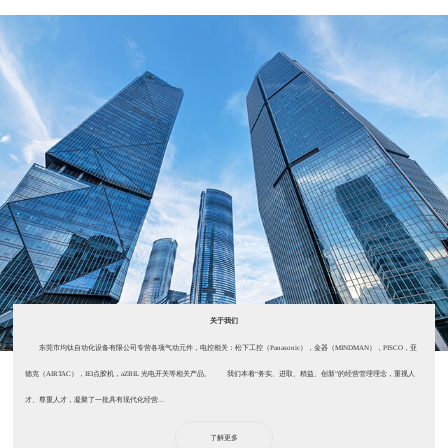
关于我们
东莞市均钛自动化设备有限公司专营各项气动元件，电控相关：松下工控（Panasonic），金器（MINDMAN），PISCO，亚
德克（AIRTAC），IEI点胶机，aZBIL 光电开关等相关产品。 我们本着“务实、进取、精益、创新”的经营管理理念，重视人
才、尊重人才，凝聚了一批具有现代化经营...
了解更多