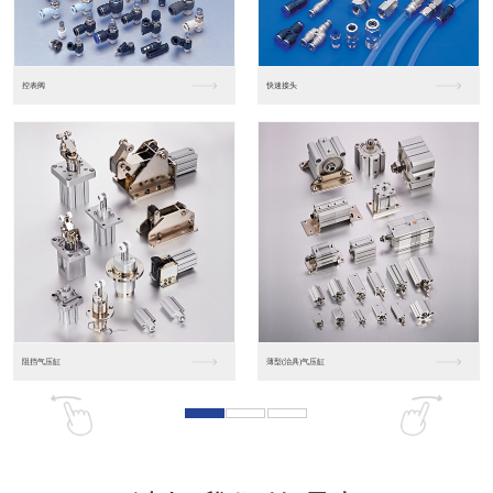
东莞松下PLC
松下人机界面GT07
松下人机界面DP10...
数字光钎传感器FX-...