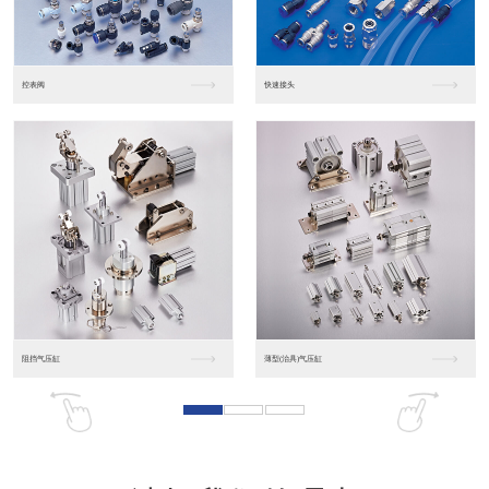
东莞松下PLC
松下人机界面GT07
松下人机界面DP10...
数字光钎传感器FX-...