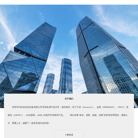
关于我们
东莞市均钛自动化设备有限公司专营各项气动元件，电控相关：松下工控（Panasonic），金器（MINDMAN），PISCO，亚
德克（AIRTAC），IEI点胶机，aZBIL 光电开关等相关产品。 我们本着“务实、进取、精益、创新”的经营管理理念，重视人
才、尊重人才，凝聚了一批具有现代化经营...
了解更多