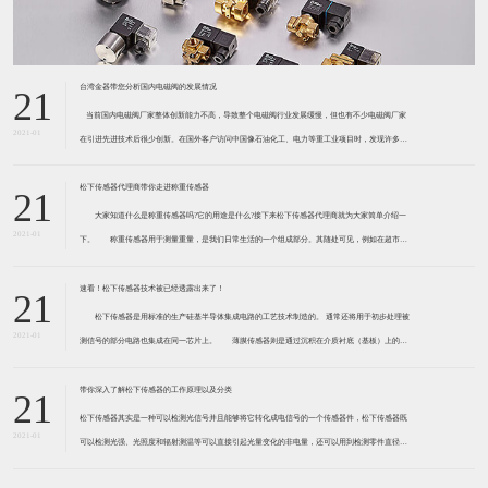
台湾金器带您分析国内电磁阀的发展情况
21
​ 当前国内电磁阀厂家整体创新能力不高，导致整个电磁阀行业发展缓慢，但也有不少电磁阀厂家
2021-01
在引进先进技术后很少创新。在国外客户访问中国像石油化工、电力等重工业项目时，发现许多项
目的电磁阀产品仅仅是在别人设计原型的基础上做出改变。 目前我国电磁阀行业设计
松下传感器代理商带你走进称重传感器
21
大家知道什么是称重传感器吗?它的用途是什么?接下来松下传感器代理商就为大家简单介绍一
2021-01
下。 称重传感器用于测量重量，是我们日常生活的一个组成部分。其随处可见，例如在超市柜
台或是高速公路上。当然，您通常不能立即识别，因为它们隐藏在仪器中。 称重传感器 通常由
带有应变片的弹性体组成。弹性体通常由钢
速看！松下传感器技术被已经透露出来了！
21
松下传感器是用标准的生产硅基半导体集成电路的工艺技术制造的。 通常还将用于初步处理被
2021-01
测信号的部分电路也集成在同一芯片上。 薄膜传感器则是通过沉积在介质衬底（基板）上的，
相应敏感材料的薄膜形成的。使用混合工艺时，同样可将部分电路制造在此基板上。 厚膜传感
器是利用相应材料的浆料，涂覆在陶瓷基片上
带你深入了解松下传感器的工作原理以及分类
21
松下传感器其实是一种可以检测光信号并且能够将它转化成电信号的一个传感器件，松下传感器既
2021-01
可以检测光强、光照度和辐射测温等可以直接引起光量变化的非电量，还可以用到检测零件直径、
表面粗糙度、应变、位移等。松下传感器它的性能高、响应速度快、非接触等特点，所以在工业自