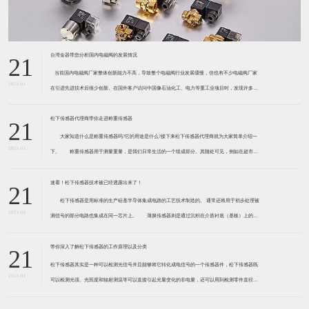
台湾金器带您分析国内电磁阀的发展情况
21
​ 当前国内电磁阀厂家整体创新能力不高，导致整个电磁阀行业发展缓慢，但也有不少电磁阀厂家
2021-01
在引进先进技术后很少创新。在国外客户访问中国像石油化工、电力等重工业项目时，发现许多项
目的电磁阀产品仅仅是在别人设计原型的基础上做出改变。 目前我国电磁阀行业设计
松下传感器代理商带你走进称重传感器
21
大家知道什么是称重传感器吗?它的用途是什么?接下来松下传感器代理商就为大家简单介绍一
2021-01
下。 称重传感器用于测量重量，是我们日常生活的一个组成部分。其随处可见，例如在超市柜
台或是高速公路上。当然，您通常不能立即识别，因为它们隐藏在仪器中。 称重传感器 通常由
带有应变片的弹性体组成。弹性体通常由钢
速看！松下传感器技术被已经透露出来了！
21
松下传感器是用标准的生产硅基半导体集成电路的工艺技术制造的。 通常还将用于初步处理被
2021-01
测信号的部分电路也集成在同一芯片上。 薄膜传感器则是通过沉积在介质衬底（基板）上的，
相应敏感材料的薄膜形成的。使用混合工艺时，同样可将部分电路制造在此基板上。 厚膜传感
器是利用相应材料的浆料，涂覆在陶瓷基片上
带你深入了解松下传感器的工作原理以及分类
21
松下传感器其实是一种可以检测光信号并且能够将它转化成电信号的一个传感器件，松下传感器既
2021-01
可以检测光强、光照度和辐射测温等可以直接引起光量变化的非电量，还可以用到检测零件直径、
表面粗糙度、应变、位移等。松下传感器它的性能高、响应速度快、非接触等特点，所以在工业自