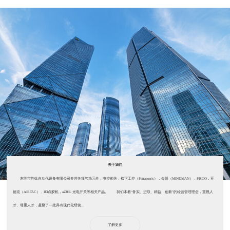
关于我们
东莞市均钛自动化设备有限公司专营各项气动元件，电控相关：松下工控（Panasonic），金器（MINDMAN），PISCO，亚
德克（AIRTAC），IEI点胶机，aZBIL 光电开关等相关产品。 我们本着“务实、进取、精益、创新”的经营管理理念，重视人
才、尊重人才，凝聚了一批具有现代化经营...
了解更多