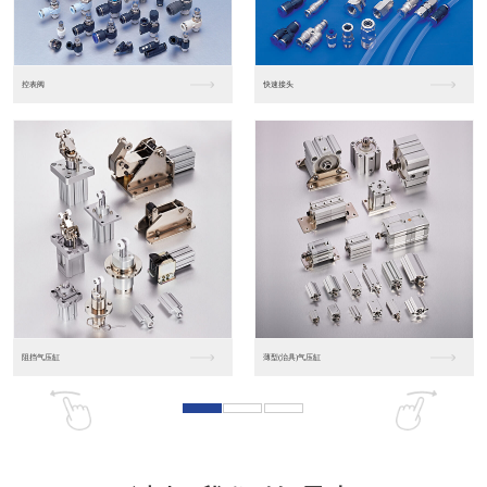
东莞松下PLC
松下人机界面GT07
松下人机界面DP10...
数字光钎传感器FX-...