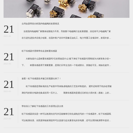
台湾金器带您分析国内电磁阀的发展情况
21
​ 当前国内电磁阀厂家整体创新能力不高，导致整个电磁阀行业发展缓慢，但也有不少电磁阀厂家
2021-01
在引进先进技术后很少创新。在国外客户访问中国像石油化工、电力等重工业项目时，发现许多项
目的电磁阀产品仅仅是在别人设计原型的基础上做出改变。 目前我国电磁阀行业设计
松下传感器代理商带你走进称重传感器
21
大家知道什么是称重传感器吗?它的用途是什么?接下来松下传感器代理商就为大家简单介绍一
2021-01
下。 称重传感器用于测量重量，是我们日常生活的一个组成部分。其随处可见，例如在超市柜
台或是高速公路上。当然，您通常不能立即识别，因为它们隐藏在仪器中。 称重传感器 通常由
带有应变片的弹性体组成。弹性体通常由钢
速看！松下传感器技术被已经透露出来了！
21
松下传感器是用标准的生产硅基半导体集成电路的工艺技术制造的。 通常还将用于初步处理被
2021-01
测信号的部分电路也集成在同一芯片上。 薄膜传感器则是通过沉积在介质衬底（基板）上的，
相应敏感材料的薄膜形成的。使用混合工艺时，同样可将部分电路制造在此基板上。 厚膜传感
器是利用相应材料的浆料，涂覆在陶瓷基片上
带你深入了解松下传感器的工作原理以及分类
21
松下传感器其实是一种可以检测光信号并且能够将它转化成电信号的一个传感器件，松下传感器既
2021-01
可以检测光强、光照度和辐射测温等可以直接引起光量变化的非电量，还可以用到检测零件直径、
表面粗糙度、应变、位移等。松下传感器它的性能高、响应速度快、非接触等特点，所以在工业自