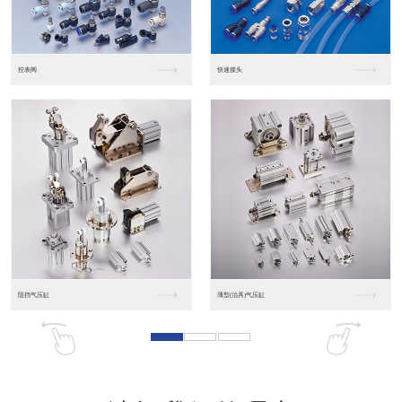
东莞松下PLC
松下人机界面GT07
松下人机界面DP10...
数字光钎传感器FX-...