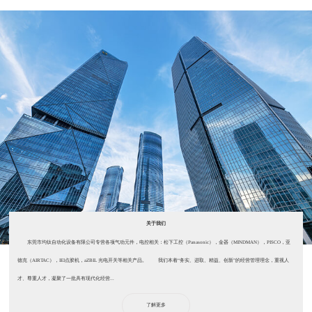
关于我们
东莞市均钛自动化设备有限公司专营各项气动元件，电控相关：松下工控（Panasonic），金器（MINDMAN），PISCO，亚
德克（AIRTAC），IEI点胶机，aZBIL 光电开关等相关产品。 我们本着“务实、进取、精益、创新”的经营管理理念，重视人
才、尊重人才，凝聚了一批具有现代化经营...
了解更多