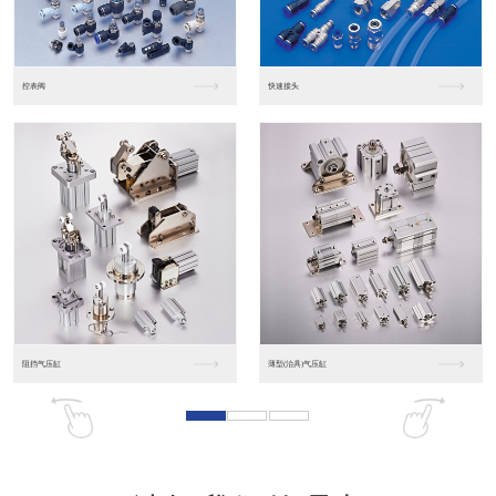
东莞松下PLC
松下人机界面GT07
松下人机界面DP10...
数字光钎传感器FX-...