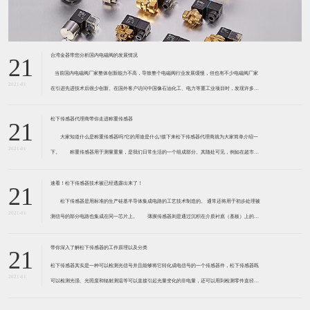
台湾金器带您分析国内电磁阀的发展情况
21
​ 当前国内电磁阀厂家整体创新能力不高，导致整个电磁阀行业发展缓慢，但也有不少电磁阀厂家
2021-01
在引进先进技术后很少创新。在国外客户访问中国像石油化工、电力等重工业项目时，发现许多项
目的电磁阀产品仅仅是在别人设计原型的基础上做出改变。 目前我国电磁阀行业设计
松下传感器代理商带你走进称重传感器
21
大家知道什么是称重传感器吗?它的用途是什么?接下来松下传感器代理商就为大家简单介绍一
2021-01
下。 称重传感器用于测量重量，是我们日常生活的一个组成部分。其随处可见，例如在超市柜
台或是高速公路上。当然，您通常不能立即识别，因为它们隐藏在仪器中。 称重传感器 通常由
带有应变片的弹性体组成。弹性体通常由钢
速看！松下传感器技术被已经透露出来了！
21
松下传感器是用标准的生产硅基半导体集成电路的工艺技术制造的。 通常还将用于初步处理被
2021-01
测信号的部分电路也集成在同一芯片上。 薄膜传感器则是通过沉积在介质衬底（基板）上的，
相应敏感材料的薄膜形成的。使用混合工艺时，同样可将部分电路制造在此基板上。 厚膜传感
器是利用相应材料的浆料，涂覆在陶瓷基片上
带你深入了解松下传感器的工作原理以及分类
21
松下传感器其实是一种可以检测光信号并且能够将它转化成电信号的一个传感器件，松下传感器既
2021-01
可以检测光强、光照度和辐射测温等可以直接引起光量变化的非电量，还可以用到检测零件直径、
表面粗糙度、应变、位移等。松下传感器它的性能高、响应速度快、非接触等特点，所以在工业自