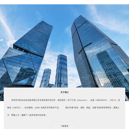
关于我们
东莞市均钛自动化设备有限公司专营各项气动元件，电控相关：松下工控（Panasonic），金器（MINDMAN），PISCO，亚
德克（AIRTAC），IEI点胶机，aZBIL 光电开关等相关产品。 我们本着“务实、进取、精益、创新”的经营管理理念，重视人
才、尊重人才，凝聚了一批具有现代化经营...
了解更多