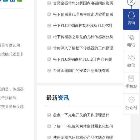
台湾金器带您分析国内电磁阀的发展
情况
松下传感器代理商带你走进称重传感
咨询
器
松下PLC经销商控制柜浅析PLC控制
器的基本结构
松下传感器之常见的几种传感器分类
电话
感器可供选用，
以及他们的特点
带你深入了解松下传感器的工作原理
为接触式还是非
以及分类
松下PLC经销商的PLC设计内容有哪
微信
些？
台湾金器阀门的安装注意事项有哪
些？
手机站
意的是，传感器
最新
资讯
的干扰信号。
的交叉灵敏度越
公众号
盘点一下光电开关的工作原理是什
么？
了解一下电磁阀阀体密封圈老化如何
处理？
使用金器气压缸核心产品优缺点有哪