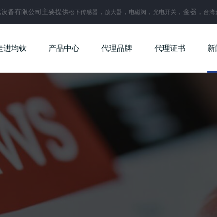
化设备有限公司主要提供
，
，
，
，金器，
松下传感器
放大器
电磁阀
光电开关
台湾
走进均钛
产品中心
代理品牌
代理证书
新