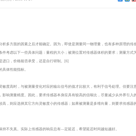
分析多方面的因素之后才能确定。因为，即使是测量同一物理量，也有多种原理的传
条件考虑以下一些具体问题：量程的大小；被测位置对传感器体积的要求；测量方式
进口，价格能否承受，还是自行研制。[6]
的具体性能指标。
灵敏度高时，与被测量变化对应的输出信号的值才比较大，有利于信号处理。但要注
，影响测量精度。因此，要求传感器本身应具有较高的信噪比，尽量减少从外界引入
较高，则应选择其它方向灵敏度小的传感器；如果被测量是多维向量，则要求传感器
保持不失真。实际上传感器的响应总有—定延迟，希望延迟时间越短越好。