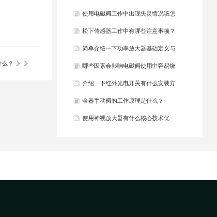
些？
使用电磁阀工作中出现失灵情况该怎
么办？
松下传感器工作中有哪些注意事项？
简单介绍一下功率放大器基础定义与
什么？
结构组成？
哪些因素会影响电磁阀使用中容易烧
毁？
介绍一下红外光电开关有什么安装方
法？
金器手动阀的工作原理是什么？
使用神视放大器有什么核心技术优
势？