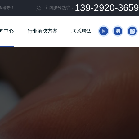
139-2920-3659
等！
全国服务热线：
金器

闻中心
行业解决方案
联系均钛


