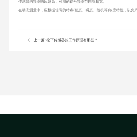
传感器的频率响应越高，可测的信号频率范围就越宽。
在动态测量中，应根据信号的特点(稳态、瞬态、随机等)响应特性，以免
上一篇:
松下传感器的工作原理有那些？