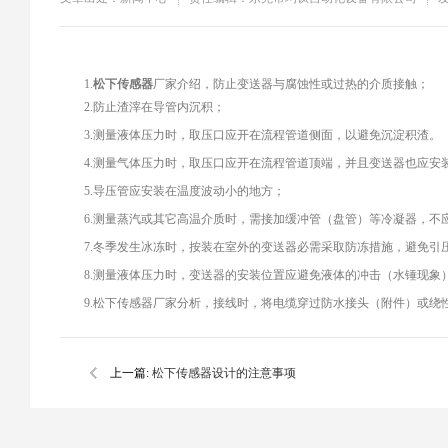
1.
松下传感器
厂家介绍，防止变送器与腐蚀性或过热的介质接触；
2.防止渣滓在导管内沉积；
3.测量液体压力时，取压口应开在流程管道侧面，以避免沉淀积渣。
4.测量气体压力时，取压口应开在流程管道顶端，并且变送器也应安
5.导压管应安装在温度波动小的地方；
6.测量蒸汽或其它高温介质时，需接加缓冲管（盘管）等冷凝器，不
7.冬季发生冰冻时，按装在室外的变送器必需采取防冻措施，避免引
8.测量液体压力时，变送器的安装位置应避免液体的冲击（水锤现象
9.松下传感器厂家分析，接线时，将电缆穿过防水接头（附件）或
上一篇:
松下传感器设计的注意事项