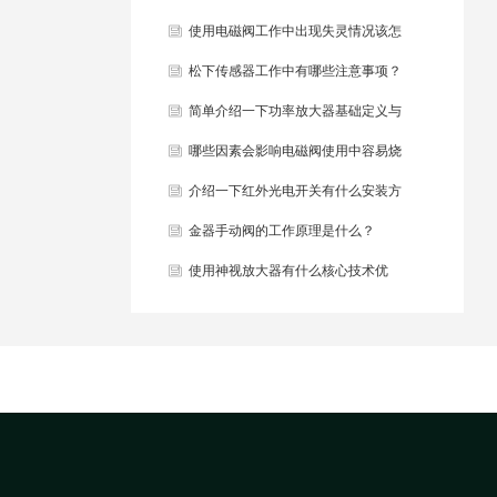
些？
使用电磁阀工作中出现失灵情况该怎
么办？
松下传感器工作中有哪些注意事项？
简单介绍一下功率放大器基础定义与
结构组成？
哪些因素会影响电磁阀使用中容易烧
毁？
介绍一下红外光电开关有什么安装方
法？
金器手动阀的工作原理是什么？
使用神视放大器有什么核心技术优
势？