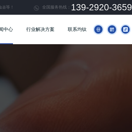
139-2920-3659
等！
全国服务热线：
金器

闻中心
行业解决方案
联系均钛


