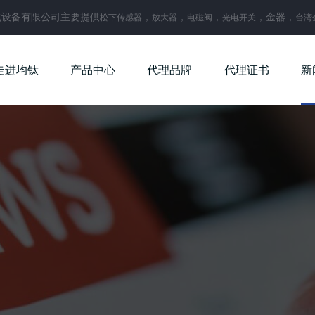
化设备有限公司主要提供
，
，
，
，金器，
松下传感器
放大器
电磁阀
光电开关
台湾
走进均钛
产品中心
代理品牌
代理证书
新