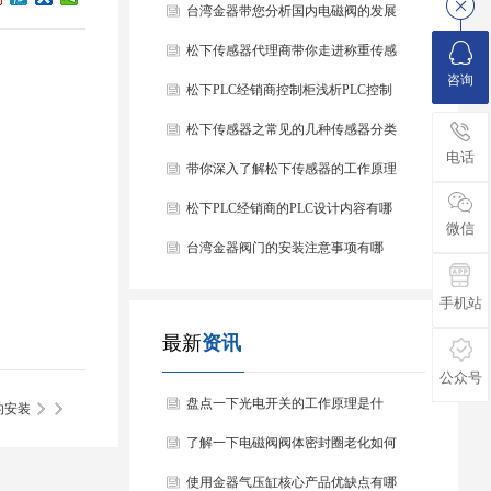
台湾金器带您分析国内电磁阀的发展
情况
松下传感器代理商带你走进称重传感
咨询
器
松下PLC经销商控制柜浅析PLC控制
器的基本结构
松下传感器之常见的几种传感器分类
电话
以及他们的特点
带你深入了解松下传感器的工作原理
以及分类
松下PLC经销商的PLC设计内容有哪
微信
些？
台湾金器阀门的安装注意事项有哪
些？
手机站
最新
资讯
公众号
盘点一下光电开关的工作原理是什
的安装
么？
了解一下电磁阀阀体密封圈老化如何
处理？
使用金器气压缸核心产品优缺点有哪