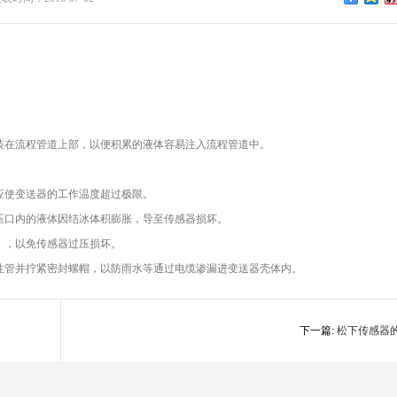
装在流程管道上部，以便积累的液体容易注入流程管道中。
应使变送器的工作温度超过极限。
压口内的液体因结冰体积膨胀，导至传感器损坏。
），以免传感器过压损坏。
绕性管并拧紧密封螺帽，以防雨水等通过电缆渗漏进变送器壳体内。
下一篇:
松下传感器