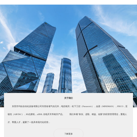
关于我们
东莞市均钛自动化设备有限公司专营各项气动元件，电控相关：松下工控（Panasonic），金器（MINDMAN），PISCO，亚
德克（AIRTAC），IEI点胶机，aZBIL 光电开关等相关产品。 我们本着“务实、进取、精益、创新”的经营管理理念，重视人
才、尊重人才，凝聚了一批具有现代化经营...
了解更多