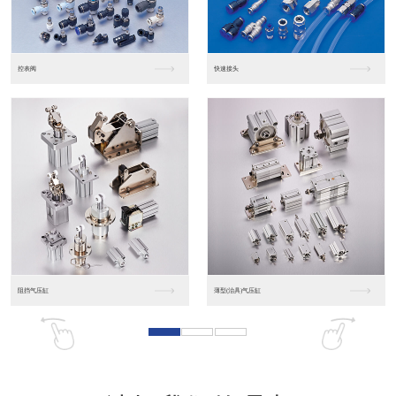
东莞松下PLC
松下人机界面GT07
松下人机界面DP10...
数字光钎传感器FX-...