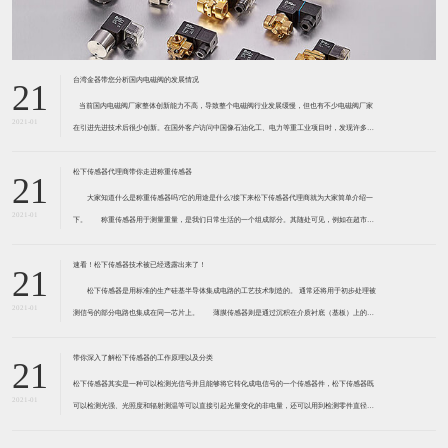
台湾金器带您分析国内电磁阀的发展情况
21
​ 当前国内电磁阀厂家整体创新能力不高，导致整个电磁阀行业发展缓慢，但也有不少电磁阀厂家
2021-01
在引进先进技术后很少创新。在国外客户访问中国像石油化工、电力等重工业项目时，发现许多项
目的电磁阀产品仅仅是在别人设计原型的基础上做出改变。 目前我国电磁阀行业设计
松下传感器代理商带你走进称重传感器
21
大家知道什么是称重传感器吗?它的用途是什么?接下来松下传感器代理商就为大家简单介绍一
2021-01
下。 称重传感器用于测量重量，是我们日常生活的一个组成部分。其随处可见，例如在超市柜
台或是高速公路上。当然，您通常不能立即识别，因为它们隐藏在仪器中。 称重传感器 通常由
带有应变片的弹性体组成。弹性体通常由钢
速看！松下传感器技术被已经透露出来了！
21
松下传感器是用标准的生产硅基半导体集成电路的工艺技术制造的。 通常还将用于初步处理被
2021-01
测信号的部分电路也集成在同一芯片上。 薄膜传感器则是通过沉积在介质衬底（基板）上的，
相应敏感材料的薄膜形成的。使用混合工艺时，同样可将部分电路制造在此基板上。 厚膜传感
器是利用相应材料的浆料，涂覆在陶瓷基片上
带你深入了解松下传感器的工作原理以及分类
21
松下传感器其实是一种可以检测光信号并且能够将它转化成电信号的一个传感器件，松下传感器既
2021-01
可以检测光强、光照度和辐射测温等可以直接引起光量变化的非电量，还可以用到检测零件直径、
表面粗糙度、应变、位移等。松下传感器它的性能高、响应速度快、非接触等特点，所以在工业自