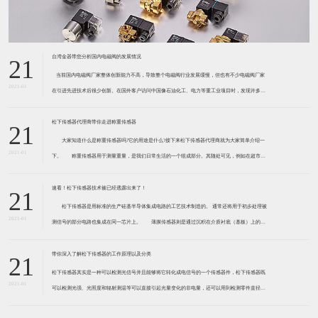
台湾金器带您分析国内电磁阀的发展情况
21
​ 当前国内电磁阀厂家整体创新能力不高，导致整个电磁阀行业发展缓慢，但也有不少电磁阀厂家
2021-01
在引进先进技术后很少创新。在国外客户访问中国像石油化工、电力等重工业项目时，发现许多项
目的电磁阀产品仅仅是在别人设计原型的基础上做出改变。 目前我国电磁阀行业设计
松下传感器代理商带你走进称重传感器
21
大家知道什么是称重传感器吗?它的用途是什么?接下来松下传感器代理商就为大家简单介绍一
2021-01
下。 称重传感器用于测量重量，是我们日常生活的一个组成部分。其随处可见，例如在超市柜
台或是高速公路上。当然，您通常不能立即识别，因为它们隐藏在仪器中。 称重传感器 通常由
带有应变片的弹性体组成。弹性体通常由钢
速看！松下传感器技术被已经透露出来了！
21
松下传感器是用标准的生产硅基半导体集成电路的工艺技术制造的。 通常还将用于初步处理被
2021-01
测信号的部分电路也集成在同一芯片上。 薄膜传感器则是通过沉积在介质衬底（基板）上的，
相应敏感材料的薄膜形成的。使用混合工艺时，同样可将部分电路制造在此基板上。 厚膜传感
器是利用相应材料的浆料，涂覆在陶瓷基片上
带你深入了解松下传感器的工作原理以及分类
21
松下传感器其实是一种可以检测光信号并且能够将它转化成电信号的一个传感器件，松下传感器既
2021-01
可以检测光强、光照度和辐射测温等可以直接引起光量变化的非电量，还可以用到检测零件直径、
表面粗糙度、应变、位移等。松下传感器它的性能高、响应速度快、非接触等特点，所以在工业自