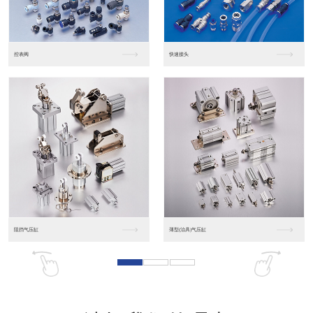
东莞松下PLC
松下人机界面GT07
松下人机界面DP10...
数字光钎传感器FX-...