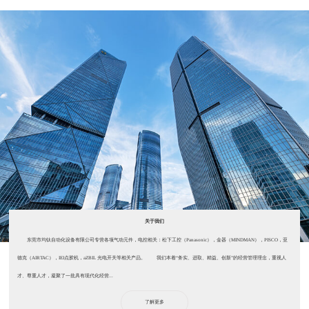
关于我们
东莞市均钛自动化设备有限公司专营各项气动元件，电控相关：松下工控（Panasonic），金器（MINDMAN），PISCO，亚
德克（AIRTAC），IEI点胶机，aZBIL 光电开关等相关产品。 我们本着“务实、进取、精益、创新”的经营管理理念，重视人
才、尊重人才，凝聚了一批具有现代化经营...
了解更多