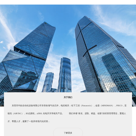
关于我们
东莞市均钛自动化设备有限公司专营各项气动元件，电控相关：松下工控（Panasonic），金器（MINDMAN），PISCO，亚
德克（AIRTAC），IEI点胶机，aZBIL 光电开关等相关产品。 我们本着“务实、进取、精益、创新”的经营管理理念，重视人
才、尊重人才，凝聚了一批具有现代化经营...
了解更多