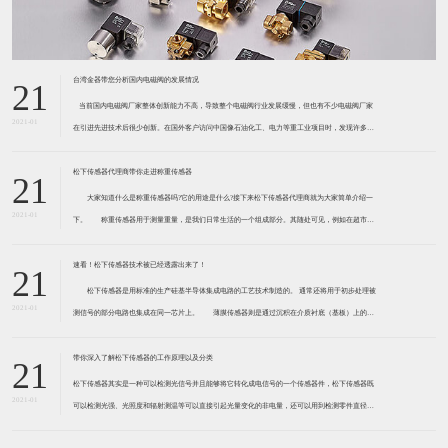
台湾金器带您分析国内电磁阀的发展情况
21
​ 当前国内电磁阀厂家整体创新能力不高，导致整个电磁阀行业发展缓慢，但也有不少电磁阀厂家
2021-01
在引进先进技术后很少创新。在国外客户访问中国像石油化工、电力等重工业项目时，发现许多项
目的电磁阀产品仅仅是在别人设计原型的基础上做出改变。 目前我国电磁阀行业设计
松下传感器代理商带你走进称重传感器
21
大家知道什么是称重传感器吗?它的用途是什么?接下来松下传感器代理商就为大家简单介绍一
2021-01
下。 称重传感器用于测量重量，是我们日常生活的一个组成部分。其随处可见，例如在超市柜
台或是高速公路上。当然，您通常不能立即识别，因为它们隐藏在仪器中。 称重传感器 通常由
带有应变片的弹性体组成。弹性体通常由钢
速看！松下传感器技术被已经透露出来了！
21
松下传感器是用标准的生产硅基半导体集成电路的工艺技术制造的。 通常还将用于初步处理被
2021-01
测信号的部分电路也集成在同一芯片上。 薄膜传感器则是通过沉积在介质衬底（基板）上的，
相应敏感材料的薄膜形成的。使用混合工艺时，同样可将部分电路制造在此基板上。 厚膜传感
器是利用相应材料的浆料，涂覆在陶瓷基片上
带你深入了解松下传感器的工作原理以及分类
21
松下传感器其实是一种可以检测光信号并且能够将它转化成电信号的一个传感器件，松下传感器既
2021-01
可以检测光强、光照度和辐射测温等可以直接引起光量变化的非电量，还可以用到检测零件直径、
表面粗糙度、应变、位移等。松下传感器它的性能高、响应速度快、非接触等特点，所以在工业自