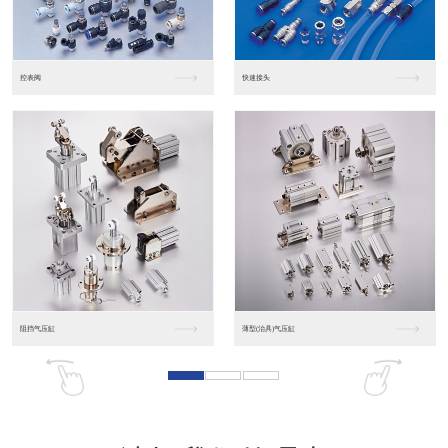
东莞松下PLC
松下人机界面GT07
松下人机界面DP10...
数字光钎传感器FX-...