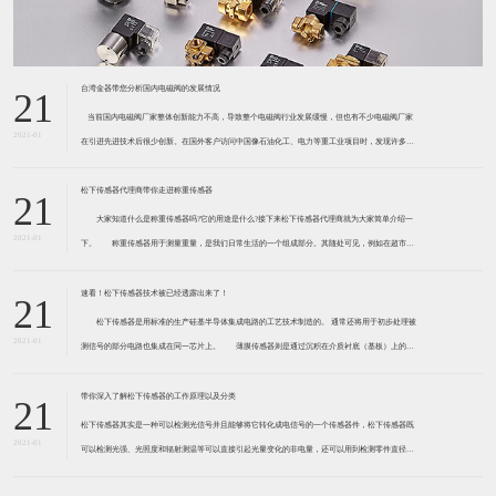
台湾金器带您分析国内电磁阀的发展情况
21
​ 当前国内电磁阀厂家整体创新能力不高，导致整个电磁阀行业发展缓慢，但也有不少电磁阀厂家
2021-01
在引进先进技术后很少创新。在国外客户访问中国像石油化工、电力等重工业项目时，发现许多项
目的电磁阀产品仅仅是在别人设计原型的基础上做出改变。 目前我国电磁阀行业设计
松下传感器代理商带你走进称重传感器
21
大家知道什么是称重传感器吗?它的用途是什么?接下来松下传感器代理商就为大家简单介绍一
2021-01
下。 称重传感器用于测量重量，是我们日常生活的一个组成部分。其随处可见，例如在超市柜
台或是高速公路上。当然，您通常不能立即识别，因为它们隐藏在仪器中。 称重传感器 通常由
带有应变片的弹性体组成。弹性体通常由钢
速看！松下传感器技术被已经透露出来了！
21
松下传感器是用标准的生产硅基半导体集成电路的工艺技术制造的。 通常还将用于初步处理被
2021-01
测信号的部分电路也集成在同一芯片上。 薄膜传感器则是通过沉积在介质衬底（基板）上的，
相应敏感材料的薄膜形成的。使用混合工艺时，同样可将部分电路制造在此基板上。 厚膜传感
器是利用相应材料的浆料，涂覆在陶瓷基片上
带你深入了解松下传感器的工作原理以及分类
21
松下传感器其实是一种可以检测光信号并且能够将它转化成电信号的一个传感器件，松下传感器既
2021-01
可以检测光强、光照度和辐射测温等可以直接引起光量变化的非电量，还可以用到检测零件直径、
表面粗糙度、应变、位移等。松下传感器它的性能高、响应速度快、非接触等特点，所以在工业自