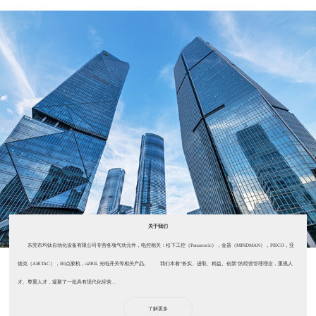
关于我们
东莞市均钛自动化设备有限公司专营各项气动元件，电控相关：松下工控（Panasonic），金器（MINDMAN），PISCO，亚
德克（AIRTAC），IEI点胶机，aZBIL 光电开关等相关产品。 我们本着“务实、进取、精益、创新”的经营管理理念，重视人
才、尊重人才，凝聚了一批具有现代化经营...
了解更多