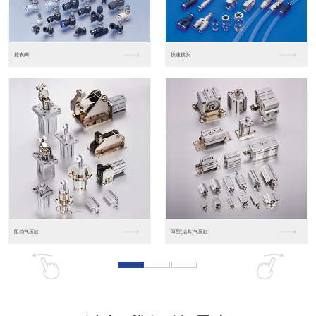
东莞松下PLC
松下人机界面GT07
松下人机界面DP10...
数字光钎传感器FX-...